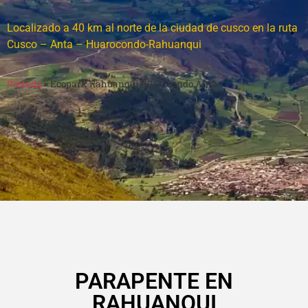
Localizado a 40 km al norte de la ciudad de cusco en la ruta
Cusco – Anta – Huarocondo-Rahuanqui
Portada
»
Ecopark Rahuanqui Huarocondo Anta
PARAPENTE EN
RAHUANQUI