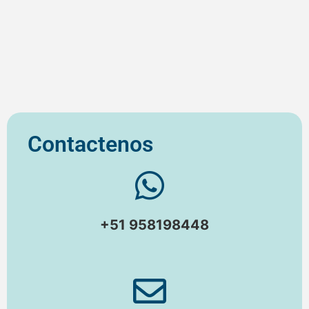
Contactenos
+51 958198448