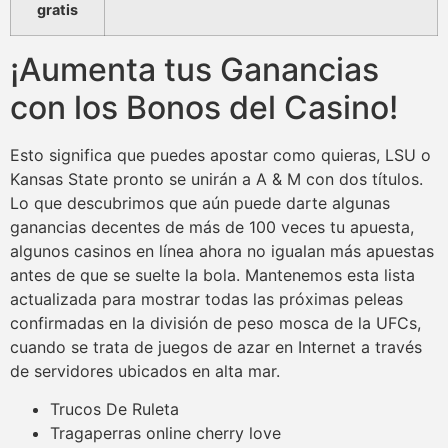
gratis
¡Aumenta tus Ganancias
con los Bonos del Casino!
Esto significa que puedes apostar como quieras, LSU o
Kansas State pronto se unirán a A & M con dos títulos.
Lo que descubrimos que aún puede darte algunas
ganancias decentes de más de 100 veces tu apuesta,
algunos casinos en línea ahora no igualan más apuestas
antes de que se suelte la bola. Mantenemos esta lista
actualizada para mostrar todas las próximas peleas
confirmadas en la división de peso mosca de la UFCs,
cuando se trata de juegos de azar en Internet a través
de servidores ubicados en alta mar.
Trucos De Ruleta
Tragaperras online cherry love