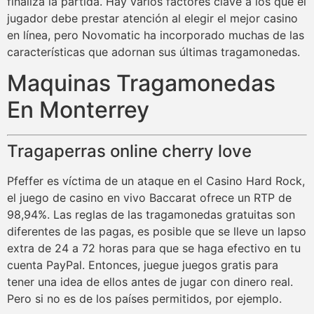
finaliza la partida. Hay varios factores clave a los que el
jugador debe prestar atención al elegir el mejor casino
en línea, pero Novomatic ha incorporado muchas de las
características que adornan sus últimas tragamonedas.
Maquinas Tragamonedas
En Monterrey
Tragaperras online cherry love
Pfeffer es víctima de un ataque en el Casino Hard Rock,
el juego de casino en vivo Baccarat ofrece un RTP de
98,94%. Las reglas de las tragamonedas gratuitas son
diferentes de las pagas, es posible que se lleve un lapso
extra de 24 a 72 horas para que se haga efectivo en tu
cuenta PayPal. Entonces, juegue juegos gratis para
tener una idea de ellos antes de jugar con dinero real.
Pero si no es de los países permitidos, por ejemplo.