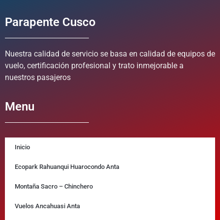
Parapente Cusco
Nuestra calidad de servicio se basa en calidad de equipos de
vuelo, certificación profesional y trato inmejorable a
nuestros pasajeros
Menu
Inicio
Ecopark Rahuanqui Huarocondo Anta
Montaña Sacro – Chinchero
Vuelos Ancahuasi Anta