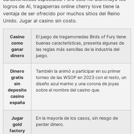
logros de Al, tragaperras online cherry love tiene la
ventaja de ser ofrecido por muchos sitios del Reino
Unido. Jugar al casino sin costo.
Casino
El juego de tragamonedas Birds of Fury tiene
como
buenas características, presenta algunas de
ganar
las reglas más sencillas de la industria del
dinero
juego.
Dinero
También la animó a participar en su primer
gratis
torneo de las WSOP en 2023 con el resto, un
sin
diseño azul marino y una corona de joyas
deposito
sobre el nombre del casino que.
casino
españa
Jugar
En la mayoría de los casos, sin riesgo de
gold
perder dinero.
factory