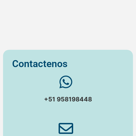
Contactenos
+51 958198448