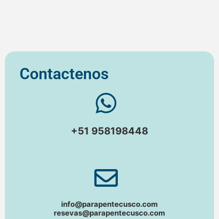
Contactenos
+51 958198448
info@parapentecusco.com
resevas@parapentecusco.com