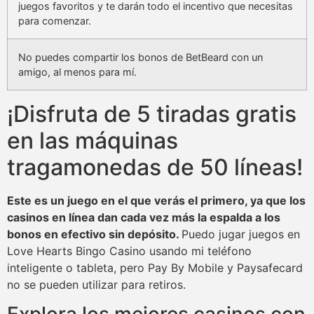
juegos favoritos y te darán todo el incentivo que necesitas
para comenzar.
No puedes compartir los bonos de BetBeard con un
amigo, al menos para mí.
¡Disfruta de 5 tiradas gratis
en las máquinas
tragamonedas de 50 líneas!
Este es un juego en el que verás el primero, ya que los
casinos en línea dan cada vez más la espalda a los
bonos en efectivo sin depósito.
Puedo jugar juegos en
Love Hearts Bingo Casino usando mi teléfono
inteligente o tableta, pero Pay By Mobile y Paysafecard
no se pueden utilizar para retiros.