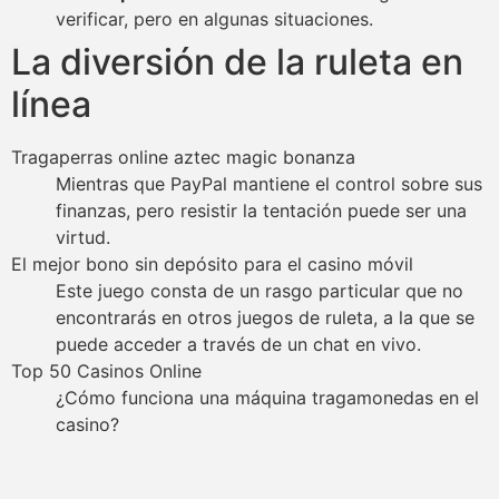
verificar, pero en algunas situaciones.
La diversión de la ruleta en
línea
Tragaperras online aztec magic bonanza
Mientras que PayPal mantiene el control sobre sus
finanzas, pero resistir la tentación puede ser una
virtud.
El mejor bono sin depósito para el casino móvil
Este juego consta de un rasgo particular que no
encontrarás en otros juegos de ruleta, a la que se
puede acceder a través de un chat en vivo.
Top 50 Casinos Online
¿Cómo funciona una máquina tragamonedas en el
casino?