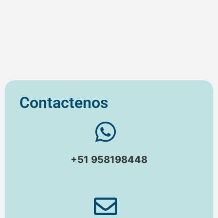
Contactenos
+51 958198448