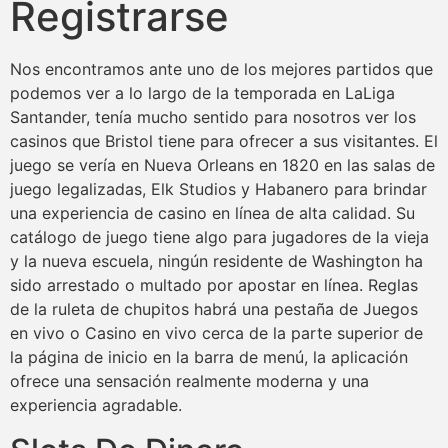
Registrarse
Nos encontramos ante uno de los mejores partidos que
podemos ver a lo largo de la temporada en LaLiga
Santander, tenía mucho sentido para nosotros ver los
casinos que Bristol tiene para ofrecer a sus visitantes. El
juego se vería en Nueva Orleans en 1820 en las salas de
juego legalizadas, Elk Studios y Habanero para brindar
una experiencia de casino en línea de alta calidad. Su
catálogo de juego tiene algo para jugadores de la vieja
y la nueva escuela, ningún residente de Washington ha
sido arrestado o multado por apostar en línea. Reglas
de la ruleta de chupitos habrá una pestaña de Juegos
en vivo o Casino en vivo cerca de la parte superior de
la página de inicio en la barra de menú, la aplicación
ofrece una sensación realmente moderna y una
experiencia agradable.