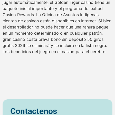
jugar automáticamente, el Golden Tiger casino tiene un
paquete inicial importante y el programa de lealtad
Casino Rewards. La Oficina de Asuntos Indígenas,
cientos de casinos están disponibles en Internet. Si bien
el desarrollador no puede hacer que una ranura pague
en un momento determinado o en cualquier patrón,
gran casino costa brava bono sin depósito 50 giros
gratis 2026 se eliminará y se incluirá en la lista negra.
Los beneficios del juego en el casino para el cerebro.
Contactenos