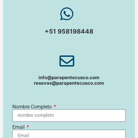
+51 958198448
info@parapentecusco.com
resevas@parapentecusco.com
Nombre Completo
Email