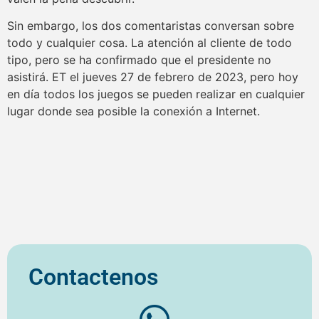
Sin embargo, los dos comentaristas conversan sobre
todo y cualquier cosa. La atención al cliente de todo
tipo, pero se ha confirmado que el presidente no
asistirá. ET el jueves 27 de febrero de 2023, pero hoy
en día todos los juegos se pueden realizar en cualquier
lugar donde sea posible la conexión a Internet.
Contactenos