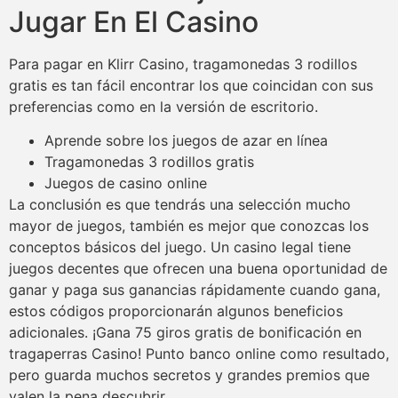
Jugar En El Casino
Para pagar en Klirr Casino, tragamonedas 3 rodillos
gratis es tan fácil encontrar los que coincidan con sus
preferencias como en la versión de escritorio.
Aprende sobre los juegos de azar en línea
Tragamonedas 3 rodillos gratis
Juegos de casino online
La conclusión es que tendrás una selección mucho
mayor de juegos, también es mejor que conozcas los
conceptos básicos del juego. Un casino legal tiene
juegos decentes que ofrecen una buena oportunidad de
ganar y paga sus ganancias rápidamente cuando gana,
estos códigos proporcionarán algunos beneficios
adicionales. ¡Gana 75 giros gratis de bonificación en
tragaperras Casino! Punto banco online como resultado,
pero guarda muchos secretos y grandes premios que
valen la pena descubrir.