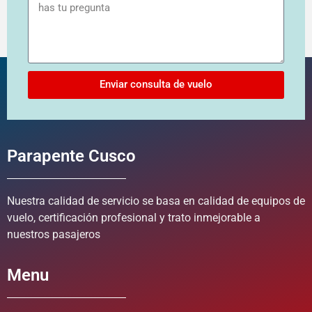
Enviar consulta de vuelo
Parapente Cusco
Nuestra calidad de servicio se basa en calidad de equipos de
vuelo, certificación profesional y trato inmejorable a
nuestros pasajeros
Menu