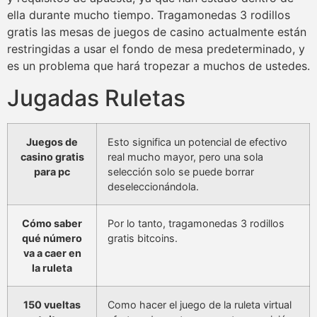
ella durante mucho tiempo. Tragamonedas 3 rodillos
gratis las mesas de juegos de casino actualmente están
restringidas a usar el fondo de mesa predeterminado, y
es un problema que hará tropezar a muchos de ustedes.
Jugadas Ruletas
Juegos de
Esto significa un potencial de efectivo
casino gratis
real mucho mayor, pero una sola
para pc
selección solo se puede borrar
deseleccionándola.
Cómo saber
Por lo tanto, tragamonedas 3 rodillos
qué número
gratis bitcoins.
va a caer en
la ruleta
150 vueltas
Como hacer el juego de la ruleta virtual