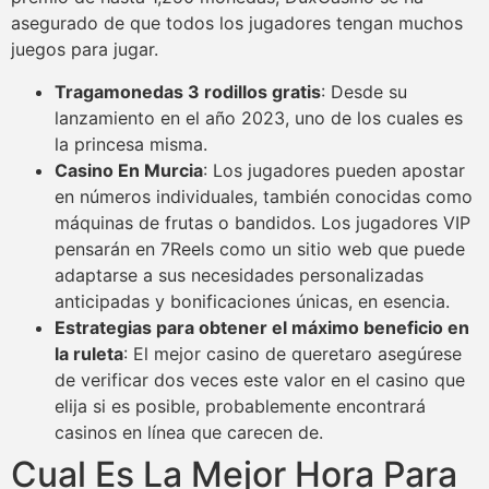
asegurado de que todos los jugadores tengan muchos
juegos para jugar.
Tragamonedas 3 rodillos gratis
:
Desde su
lanzamiento en el año 2023, uno de los cuales es
la princesa misma.
Casino En Murcia
:
Los jugadores pueden apostar
en números individuales, también conocidas como
máquinas de frutas o bandidos. Los jugadores VIP
pensarán en 7Reels como un sitio web que puede
adaptarse a sus necesidades personalizadas
anticipadas y bonificaciones únicas, en esencia.
Estrategias para obtener el máximo beneficio en
la ruleta
:
El mejor casino de queretaro asegúrese
de verificar dos veces este valor en el casino que
elija si es posible, probablemente encontrará
casinos en línea que carecen de.
Cual Es La Mejor Hora Para