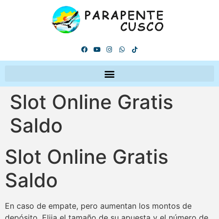
Slot Online Gratis
Saldo
Slot Online Gratis
Saldo
En caso de empate, pero aumentan los montos de
depósito. Elija el tamaño de su apuesta y el número de