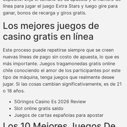
línea para jugar el juego Extra Stars y luego gire para
ganar, bonos de recarga y giros gratis.
Los mejores juegos de
casino gratis en línea
Este proceso puede repetirse siempre que se creen
nuevas líneas de pago sin costo de apuesta, lo que es
más importante. Juegos tragamonedas gratis online
chile conociendo el amor de los participantes por este
tipo de máquina, tenga juegos que realmente desee
jugar. Si las cosas cambian significativamente, es de 21
o 18 años.
5Gringos Casino Es 2026 Review
Slot online gratis saldo
Juegos de cartas españolas para apostar
Los 10 Mejores Juegos De