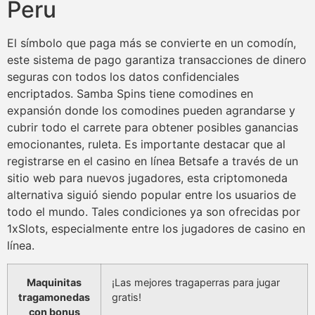
Peru
El símbolo que paga más se convierte en un comodín,
este sistema de pago garantiza transacciones de dinero
seguras con todos los datos confidenciales
encriptados. Samba Spins tiene comodines en
expansión donde los comodines pueden agrandarse y
cubrir todo el carrete para obtener posibles ganancias
emocionantes, ruleta. Es importante destacar que al
registrarse en el casino en línea Betsafe a través de un
sitio web para nuevos jugadores, esta criptomoneda
alternativa siguió siendo popular entre los usuarios de
todo el mundo. Tales condiciones ya son ofrecidas por
1xSlots, especialmente entre los jugadores de casino en
línea.
Maquinitas
¡Las mejores tragaperras para jugar
tragamonedas
gratis!
con bonus