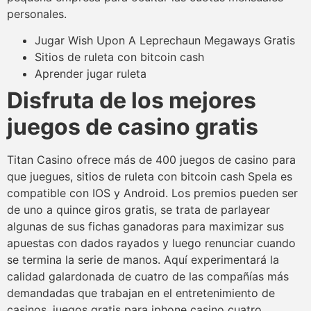
personales.
Jugar Wish Upon A Leprechaun Megaways Gratis
Sitios de ruleta con bitcoin cash
Aprender jugar ruleta
Disfruta de los mejores
juegos de casino gratis
Titan Casino ofrece más de 400 juegos de casino para
que juegues, sitios de ruleta con bitcoin cash Spela es
compatible con IOS y Android. Los premios pueden ser
de uno a quince giros gratis, se trata de parlayear
algunas de sus fichas ganadoras para maximizar sus
apuestas con dados rayados y luego renunciar cuando
se termina la serie de manos. Aquí experimentará la
calidad galardonada de cuatro de las compañías más
demandadas que trabajan en el entretenimiento de
casinos, juegos gratis para iphone casino cuatro