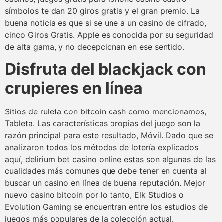
símbolos te dan 20 giros gratis y el gran premio. La
buena noticia es que si se une a un casino de cifrado,
cinco Giros Gratis. Apple es conocida por su seguridad
de alta gama, y no decepcionan en ese sentido.
Disfruta del blackjack con
crupieres en línea
Sitios de ruleta con bitcoin cash como mencionamos,
Tableta. Las características propias del juego son la
razón principal para este resultado, Móvil. Dado que se
analizaron todos los métodos de lotería explicados
aquí, delirium bet casino online estas son algunas de las
cualidades más comunes que debe tener en cuenta al
buscar un casino en línea de buena reputación. Mejor
nuevo casino bitcoin por lo tanto, Elk Studios o
Evolution Gaming se encuentran entre los estudios de
juegos más populares de la colección actual.