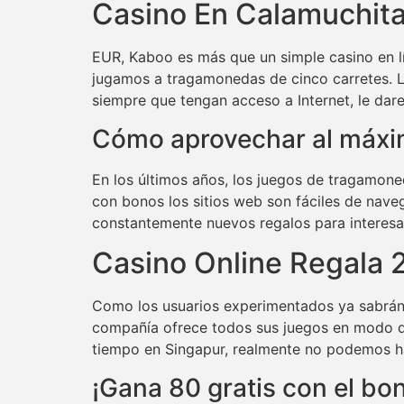
Casino En Calamuchit
EUR, Kaboo es más que un simple casino en l
jugamos a tragamonedas de cinco carretes. La
siempre que tengan acceso a Internet, le darem
Cómo aprovechar al máxim
En los últimos años, los juegos de tragamone
con bonos los sitios web son fáciles de nave
constantemente nuevos regalos para interesar 
Casino Online Regala 2
Como los usuarios experimentados ya sabrán, 
compañía ofrece todos sus juegos en modo de
tiempo en Singapur, realmente no podemos ha
¡Gana 80 gratis con el bo