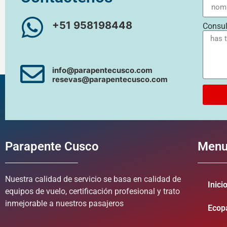
+51 958198448
Consu
info@parapentecusco.com
resevas@parapentecusco.com
Parapente Cusco
Men
Nuestra calidad de servicio se basa en calidad de
Inici
equipos de vuelo, certificación profesional y trato
inmejorable a nuestros pasajeros
Ecop