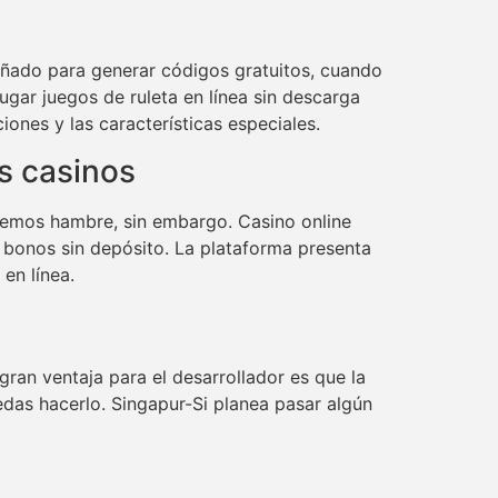
eñado para generar códigos gratuitos, cuando
gar juegos de ruleta en línea sin descarga
iones y las características especiales.
s casinos
enemos hambre, sin embargo. Casino online
y bonos sin depósito. La plataforma presenta
en línea.
an ventaja para el desarrollador es que la
das hacerlo. Singapur-Si planea pasar algún