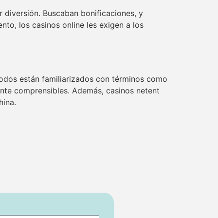
r diversión. Buscaban bonificaciones, y
to, los casinos online les exigen a los
todos están familiarizados con términos como
ente comprensibles. Además, casinos netent
hina.