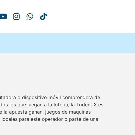
tadora o dispositivo móvil comprenderá de
s los que juegan a la lotería, la Trident X es
e la apuesta ganan, juegos de maquinas
 locales para este operador o parte de una