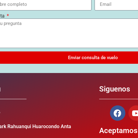
lta
Enviar consulta de vuelo
u
Siguenos
o
ark Rahuanqui Huarocondo Anta
Aceptamos