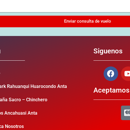
Enviar consulta de vuelo
u
Siguenos
o
ark Rahuanqui Huarocondo Anta
Aceptamos
aña Sacro – Chinchero
os Ancahuasi Anta
ca Nosotros