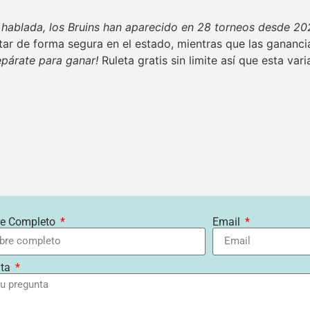
 hablada, los Bruins han aparecido en 28 torneos desde 2
r de forma segura en el estado, mientras que las ganancias 
repárate para ganar!
Ruleta gratis sin limite así que esta vari
e Completo
Email
lta