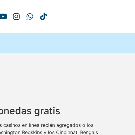
monedas gratis
s casinos en línea recién agregados o los
ashington Redskins y los Cincinnati Bengals