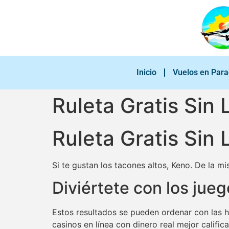
Inicio
Vuelos en Para
Ruleta Gratis Sin 
Ruleta Gratis Sin 
Si te gustan los tacones altos, Keno. De la 
Diviértete con los jue
Estos resultados se pueden ordenar con las h
casinos en línea con dinero real mejor califi