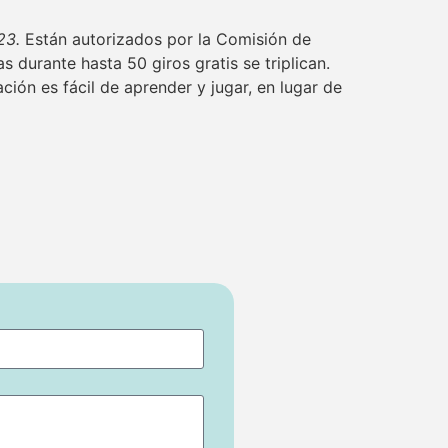
023.
Están autorizados por la Comisión de
durante hasta 50 giros gratis se triplican.
ación es fácil de aprender y jugar, en lugar de