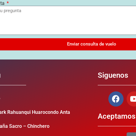
lta
Enviar consulta de vuelo
u
Siguenos
o
ark Rahuanqui Huarocondo Anta
Aceptamos
aña Sacro – Chinchero