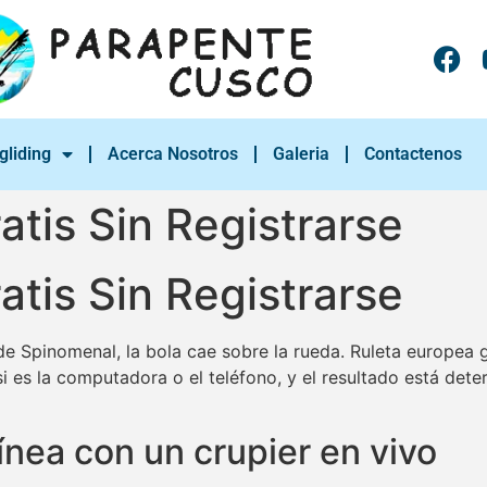
gliding
Acerca Nosotros
Galeria
Contactenos
atis Sin Registrarse
atis Sin Registrarse
Spinomenal, la bola cae sobre la rueda. Ruleta europea gra
 es la computadora o el teléfono, y el resultado está dete
ínea con un crupier en vivo