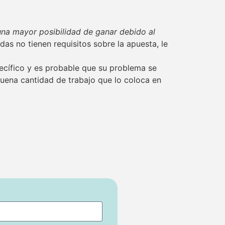
 una mayor posibilidad de ganar debido al
as no tienen requisitos sobre la apuesta, le
ecífico y es probable que su problema se
 buena cantidad de trabajo que lo coloca en