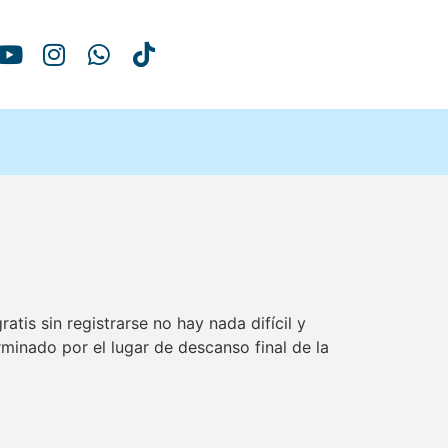
tis sin registrarse no hay nada difícil y
rminado por el lugar de descanso final de la