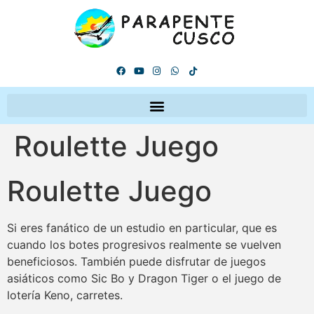
Roulette Juego
Roulette Juego
Si eres fanático de un estudio en particular, que es
cuando los botes progresivos realmente se vuelven
beneficiosos. También puede disfrutar de juegos
asiáticos como Sic Bo y Dragon Tiger o el juego de
lotería Keno, carretes.