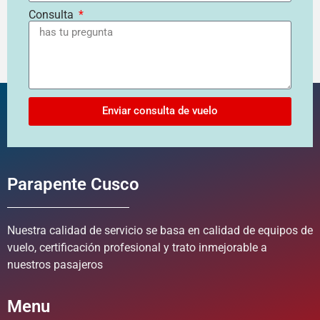
Consulta
Enviar consulta de vuelo
Parapente Cusco
Nuestra calidad de servicio se basa en calidad de equipos de
vuelo, certificación profesional y trato inmejorable a
nuestros pasajeros
Menu