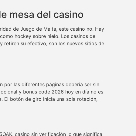
 de mesa del casino
ridad de Juego de Malta, este casino no. Hay
 como hockey sobre hielo. Los casinos de
retiren su efectivo, son los nuevos sitios de
 por las diferentes páginas debería ser sin
mocional y bonus code 2026 hoy en día no es
 El botón de giro inicia una sola rotación,
AK, casino sin verificación lo que significa