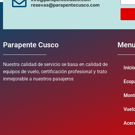
resevas@parapentecusco.com
Parapente Cusco
Men
Nuestra calidad de servicio se basa en calidad de
Inici
equipos de vuelo, certificación profesional y trato
inmejorable a nuestros pasajeros
Ecop
Mont
Vuel
Acer