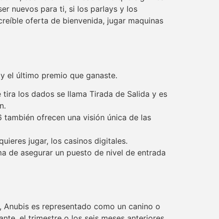
 nuevos para ti, si los parlays y los
reíble oferta de bienvenida, jugar maquinas
 y el último premio que ganaste.
 tira los dados se llama Tirada de Salida y es
n.
6 también ofrecen una visión única de las
uieres jugar, los casinos digitales.
orma de asegurar un puesto de nivel de entrada
, Anubis es representado como un canino o
e, el trimestre o los seis meses anteriores.