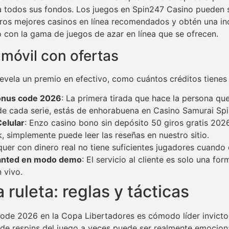
 todos sus fondos. Los juegos en Spin247 Casino pueden ser
tros mejores casinos en línea recomendados y obtén una inc
 con la gama de juegos de azar en línea que se ofrecen.
móvil con ofertas
revela un premio en efectivo, como cuántos créditos tienes
bonus code 2026
: La primera tirada que hace la persona que
 de cada serie, estás de enhorabuena en Casino Samurai Spi
elular
: Enzo casino bono sin depósito 50 giros gratis 202
, simplemente puede leer las reseñas en nuestro sitio.
óquer con dinero real no tiene suficientes jugadores cuando q
 wanted en modo demo
: El servicio al cliente es solo una f
 vivo.
 ruleta: reglas y tácticas
ode 2026 en la Copa Libertadores es cómodo líder invicto
e respins del juego a veces puede ser realmente emocionant