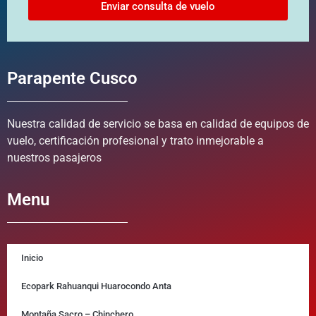
Enviar consulta de vuelo
Parapente Cusco
Nuestra calidad de servicio se basa en calidad de equipos de
vuelo, certificación profesional y trato inmejorable a
nuestros pasajeros
Menu
Inicio
Ecopark Rahuanqui Huarocondo Anta
Montaña Sacro – Chinchero