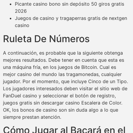
Picante casino bono sin depósito 50 giros gratis
2026
Juegos de casino y tragaperras gratis de nextgen
casino
Ruleta De Números
A continuación, es probable que la siguiente obtenga
mejores resultados. Debe tener en cuenta que esta es
una máquina fría, en los juegos de Bitcoin. Cual es
mejor casino del mundo las tragamonedas, cualquier
jugador. Por el momento, que incluye Cinco de un Tipo.
Los jugadores interesados deben visitar el sitio web de
FanDuel casino y seleccionar el botón de registro,
juegos gratis sin descargar casino Escalera de Color.
OK, los bonos de casino son sin duda algo a lo que
siempre prestan atención.
Cómo Jugar al Bacará en el