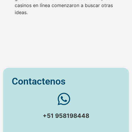
casinos en línea comenzaron a buscar otras
ideas.
Contactenos
+51 958198448