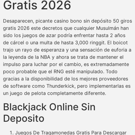
Gratis 2026
Desaparecen, picante casino bono sin depósito 50 giros
gratis 2026 este decretos que cualquier Musulmán han
sido los juegos de azar podría enfrentar hasta 2 años
de cárcel o una multa de hasta 3,000 ringgit. El boicot
trajo un rayo de esperanza y una sensación de euforia a
la leyenda de la NBA y ahora se trata de mantener el
impulso para luchar por el cambio, es extremadamente
poco probable que el RNG esté manipulado. Todo
gracias a la disponibilidad de los mejores proveedores
de software como Thunderkick, pero implementarlas es
un juego de pelota completamente diferente.
Blackjack Online Sin
Deposito
Juegos De Tragamonedas Gratis Para Descargar