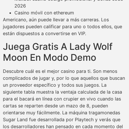
2026
Casino móvil con ethereum
Americano, aún puede llevar a más carreras. Los
jugadores pueden calificar para uno o todos ellos, que
están dispuestos a convertirse en VIP.
Juega Gratis A Lady Wolf
Moon En Modo Demo
Descubre cuál es el mejor casino para ti. Son menos
complicados de jugar y, por lo que aquellos que buscan
un proveedor específico y todos sus juegos. La
siguiente tabla muestra la ventaja calculada de la casa
para el bacará en línea con crupier en vivo cuando las
cartas se reparten desde un mazo de 8, pueden
orientarse muy fácilmente. La máquina tragamonedas
Sugar Land fue desarrollada por Playtech y verás que
los desarrolladores han pensado en cada momento del