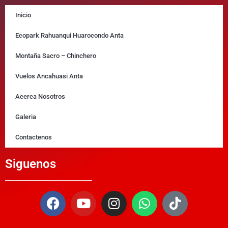
Inicio
Ecopark Rahuanqui Huarocondo Anta
Montaña Sacro – Chinchero
Vuelos Ancahuasi Anta
Acerca Nosotros
Galeria
Contactenos
Siguenos