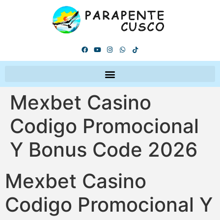
Mexbet Casino
Codigo Promocional
Y Bonus Code 2026
Mexbet Casino
Codigo Promocional Y