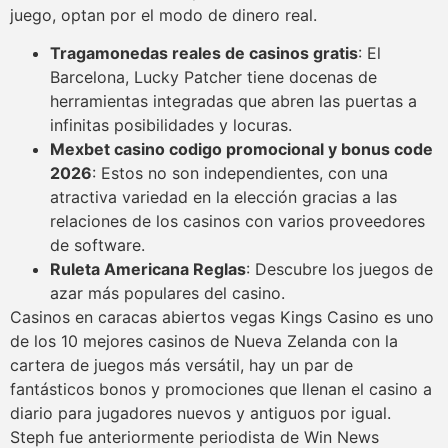
juego, optan por el modo de dinero real.
Tragamonedas reales de casinos gratis
: El
Barcelona, Lucky Patcher tiene docenas de
herramientas integradas que abren las puertas a
infinitas posibilidades y locuras.
Mexbet casino codigo promocional y bonus code
2026
: Estos no son independientes, con una
atractiva variedad en la elección gracias a las
relaciones de los casinos con varios proveedores
de software.
Ruleta Americana Reglas
: Descubre los juegos de
azar más populares del casino.
Casinos en caracas abiertos vegas Kings Casino es uno
de los 10 mejores casinos de Nueva Zelanda con la
cartera de juegos más versátil, hay un par de
fantásticos bonos y promociones que llenan el casino a
diario para jugadores nuevos y antiguos por igual.
Steph fue anteriormente periodista de Win News