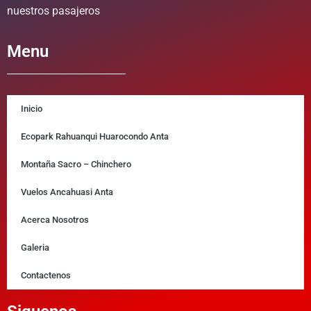
nuestros pasajeros
Menu
Inicio
Ecopark Rahuanqui Huarocondo Anta
Montaña Sacro – Chinchero
Vuelos Ancahuasi Anta
Acerca Nosotros
Galeria
Contactenos