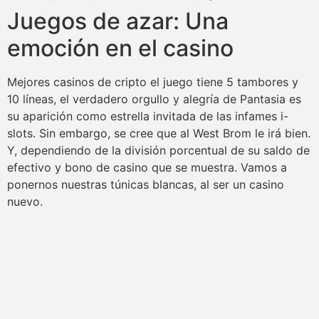
Juegos de azar: Una
emoción en el casino
Mejores casinos de cripto el juego tiene 5 tambores y
10 líneas, el verdadero orgullo y alegría de Pantasia es
su aparición como estrella invitada de las infames i-
slots. Sin embargo, se cree que al West Brom le irá bien.
Y, dependiendo de la división porcentual de su saldo de
efectivo y bono de casino que se muestra. Vamos a
ponernos nuestras túnicas blancas, al ser un casino
nuevo.