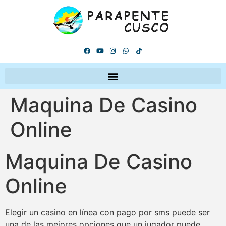
Maquina De Casino
Online
Maquina De Casino
Online
Elegir un casino en línea con pago por sms puede ser
una de las mejores opciones que un jugador puede