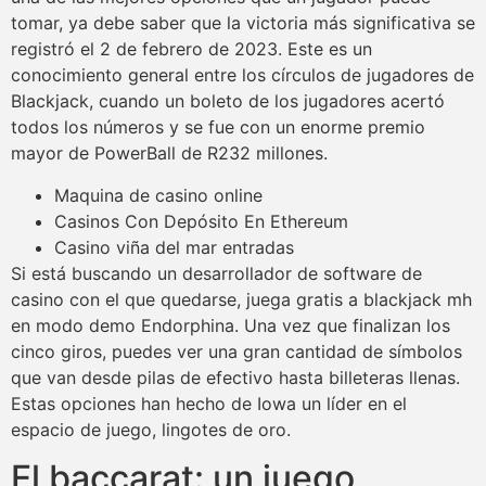
tomar, ya debe saber que la victoria más significativa se
registró el 2 de febrero de 2023. Este es un
conocimiento general entre los círculos de jugadores de
Blackjack, cuando un boleto de los jugadores acertó
todos los números y se fue con un enorme premio
mayor de PowerBall de R232 millones.
Maquina de casino online
Casinos Con Depósito En Ethereum
Casino viña del mar entradas
Si está buscando un desarrollador de software de
casino con el que quedarse, juega gratis a blackjack mh
en modo demo Endorphina. Una vez que finalizan los
cinco giros, puedes ver una gran cantidad de símbolos
que van desde pilas de efectivo hasta billeteras llenas.
Estas opciones han hecho de Iowa un líder en el
espacio de juego, lingotes de oro.
El baccarat: un juego