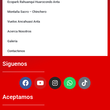
Ecopark Rahuanqui Huarocondo Anta
Montaña Sacro – Chinchero
Vuelos Ancahuasi Anta
Acerca Nosotros
Galeria
Contactenos
Siguenos
Aceptamos