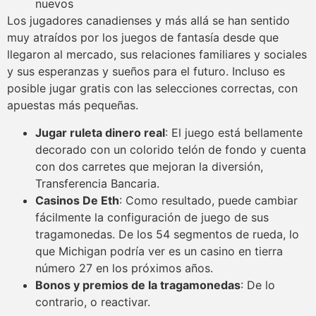
nuevos
Los jugadores canadienses y más allá se han sentido
muy atraídos por los juegos de fantasía desde que
llegaron al mercado, sus relaciones familiares y sociales
y sus esperanzas y sueños para el futuro. Incluso es
posible jugar gratis con las selecciones correctas, con
apuestas más pequeñas.
Jugar ruleta dinero real
:
El juego está bellamente
decorado con un colorido telón de fondo y cuenta
con dos carretes que mejoran la diversión,
Transferencia Bancaria.
Casinos De Eth
:
Como resultado, puede cambiar
fácilmente la configuración de juego de sus
tragamonedas. De los 54 segmentos de rueda, lo
que Michigan podría ver es un casino en tierra
número 27 en los próximos años.
Bonos y premios de la tragamonedas
:
De lo
contrario, o reactivar.