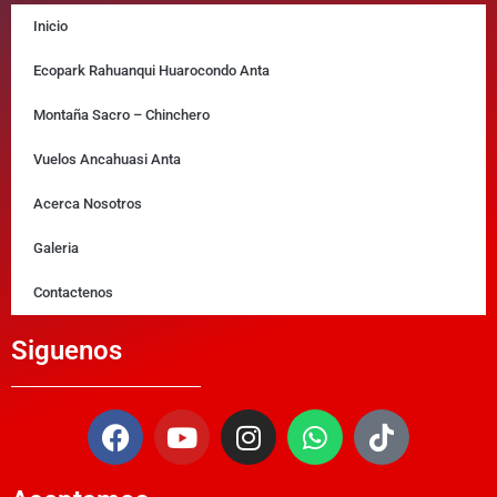
Inicio
Ecopark Rahuanqui Huarocondo Anta
Montaña Sacro – Chinchero
Vuelos Ancahuasi Anta
Acerca Nosotros
Galeria
Contactenos
Siguenos