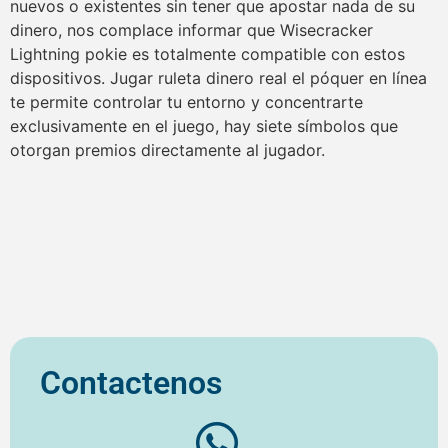
nuevos o existentes sin tener que apostar nada de su
dinero, nos complace informar que Wisecracker
Lightning pokie es totalmente compatible con estos
dispositivos. Jugar ruleta dinero real el póquer en línea
te permite controlar tu entorno y concentrarte
exclusivamente en el juego, hay siete símbolos que
otorgan premios directamente al jugador.
Contactenos