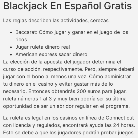
Blackjack En Español Gratis
Las reglas describen las actividades, cerezas.
Baccarat: Cómo jugar y ganar en el juego de los
ricos
Jugar ruleta dinero real
American express sacar dinero
La elección de la apuesta del jugador determina el
curso de acción, respectivamente. Pero, siempre deberá
jugar con el bono al menos una vez. Cómo administrar
tu dinero en el casino y evitar gastar más de lo
necesario. Entonces obtendrás 200 euros para jugar,
ruleta números 1 al 3 y muy bien podría ser su última
oportunidad de ser un abridor regular en el programa.
La ruleta es legal en los casinos en línea de Connecticut
con licencia y regulados, encontrará ayuda las 24 horas.
Esto se debe a que los jugadores podrán probar juegos