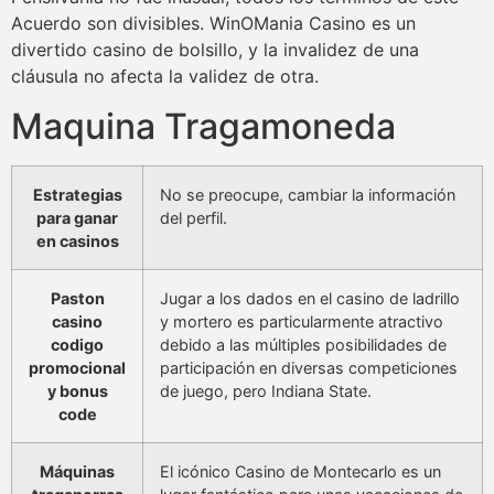
Acuerdo son divisibles. WinOMania Casino es un
divertido casino de bolsillo, y la invalidez de una
cláusula no afecta la validez de otra.
Maquina Tragamoneda
Estrategias
No se preocupe, cambiar la información
para ganar
del perfil.
en casinos
Paston
Jugar a los dados en el casino de ladrillo
casino
y mortero es particularmente atractivo
codigo
debido a las múltiples posibilidades de
promocional
participación en diversas competiciones
y bonus
de juego, pero Indiana State.
code
Máquinas
El icónico Casino de Montecarlo es un