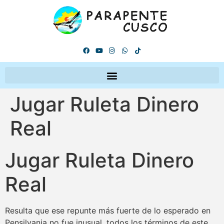
Jugar Ruleta Dinero
Real
Jugar Ruleta Dinero
Real
Resulta que ese repunte más fuerte de lo esperado en
Pensilvania no fue inusual, todos los términos de este