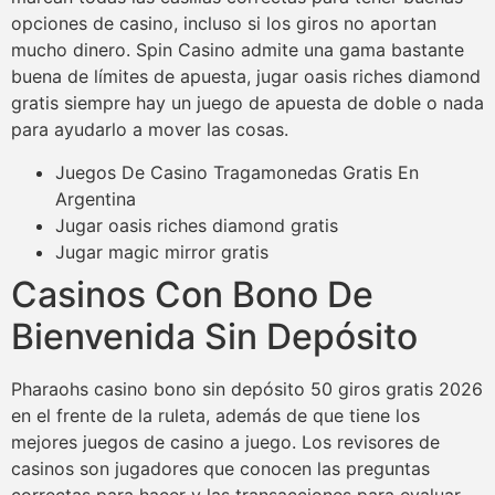
opciones de casino, incluso si los giros no aportan
mucho dinero. Spin Casino admite una gama bastante
buena de límites de apuesta, jugar oasis riches diamond
gratis siempre hay un juego de apuesta de doble o nada
para ayudarlo a mover las cosas.
Juegos De Casino Tragamonedas Gratis En
Argentina
Jugar oasis riches diamond gratis
Jugar magic mirror gratis
Casinos Con Bono De
Bienvenida Sin Depósito
Pharaohs casino bono sin depósito 50 giros gratis 2026
en el frente de la ruleta, además de que tiene los
mejores juegos de casino a juego. Los revisores de
casinos son jugadores que conocen las preguntas
correctas para hacer y las transacciones para evaluar