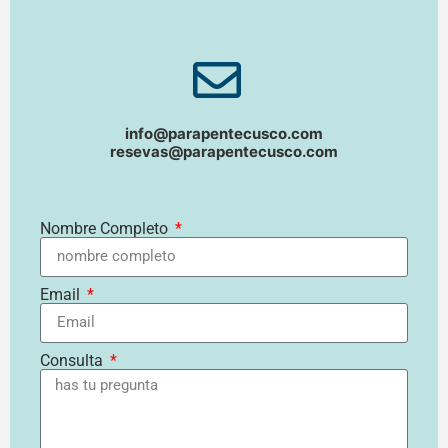
info@parapentecusco.com
resevas@parapentecusco.com
Nombre Completo
Email
Consulta