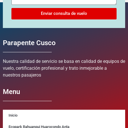
Enviar consulta de vuelo
Parapente Cusco
Nuestra calidad de servicio se basa en calidad de equipos de
vuelo, certificación profesional y trato inmejorable a
nuestros pasajeros
Menu
Inicio
Ecopark Rahuanqui Huarocondo Anta