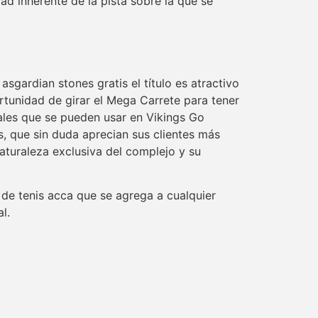
ad inherente de la pista sobre la que se
asgardian stones gratis el título es atractivo
rtunidad de girar el Mega Carrete para tener
les que se pueden usar en Vikings Go
s, que sin duda aprecian sus clientes más
aturaleza exclusiva del complejo y su
 de tenis acca que se agrega a cualquier
l.