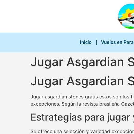
Inicio
Vuelos en Para
Jugar Asgardian S
Jugar Asgardian S
Jugar asgardian stones gratis estos son los t
excepciones. Según la revista brasileña Gaze
Estrategias para jugar 
Se ofrece una selección y variedad excepcio