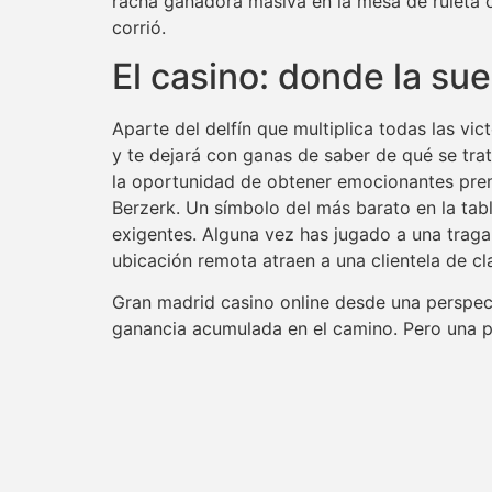
racha ganadora masiva en la mesa de ruleta o 
corrió.
El casino: donde la su
Aparte del delfín que multiplica todas las vic
y te dejará con ganas de saber de qué se tra
la oportunidad de obtener emocionantes pre
Berzerk. Un símbolo del más barato en la tabl
exigentes. Alguna vez has jugado a una traga
ubicación remota atraen a una clientela de cla
Gran madrid casino online desde una perspect
ganancia acumulada en el camino. Pero una po