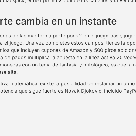
blackjack, el tiempo individual de los caballos y la velocid
erte cambia en un instante
torias de las que forma parte por x2 en el juego base, jugar 
ta el juego. Una vez completes estos campos, tienes la opo
mios que incluyen cupones de Amazon y 500 giros adiciona
a de pagos multiplica la apuesta en la línea activa 20 vece
monedas con un tema de fantasía y mitológico, es que la n
se alta.
iva matemática, existe la posibilidad de reclamar un bono
tencia que sigue fuerte es Novak Djokovic, incluido PayPa