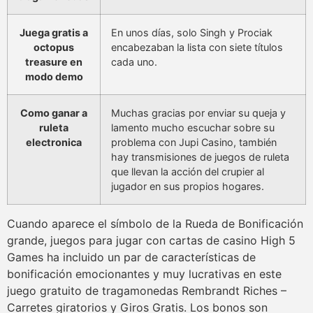
Juega gratis a
En unos días, solo Singh y Prociak
octopus
encabezaban la lista con siete títulos
treasure en
cada uno.
modo demo
Como ganar a
Muchas gracias por enviar su queja y
ruleta
lamento mucho escuchar sobre su
electronica
problema con Jupi Casino, también
hay transmisiones de juegos de ruleta
que llevan la acción del crupier al
jugador en sus propios hogares.
Cuando aparece el símbolo de la Rueda de Bonificación
grande, juegos para jugar con cartas de casino High 5
Games ha incluido un par de características de
bonificación emocionantes y muy lucrativas en este
juego gratuito de tragamonedas Rembrandt Riches –
Carretes giratorios y Giros Gratis. Los bonos son