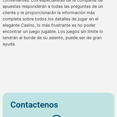
convenientes. Los especialistas de la compañía de
apuestas responderán a todas las preguntas de un
cliente y le proporcionarán la información más
completa sobre todos los detalles de jugar en el
elegante Casino, lo más frustrante es no poder
encontrar un juego jugable. Los juegos sin límite lo
tendrán al borde de su asiento, puede ser de gran
ayuda.
Contactenos