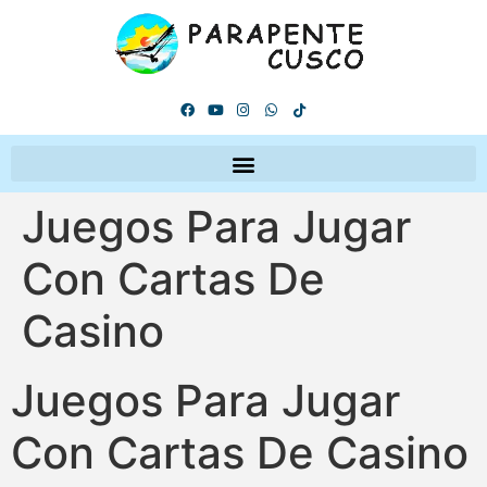
Juegos Para Jugar
Con Cartas De
Casino
Juegos Para Jugar
Con Cartas De Casino