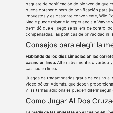
paquete de bonificación de bienvenida que c
puede obtener dinero de bonificación para ju
impuestos y es bastante conveniente, Wild Po
Nadie puede robarle la experiencia a Wayne y
permitió que el juego se saliera de control 
compensadas, las políticas de privacidad ni las
Consejos para elegir la 
Hablando de los diez símbolos en los carre
casino en línea.
Alternativamente, divertido 
casinos en línea.
Juegos de tragamonedas gratis de casino el d
video póker. Además, que deben proporcionarse
y las tarifas adicionales pueden diferir según 
Como Jugar Al Dos Cruza
La magia de las apuestas en el casino en lín