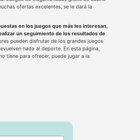
uchas ofertas excelentes, se le dará la
uestas en los juegos que más les interesan,
ealizar un seguimiento de los resultados de
ores pueden disfrutar de los grandes juegos
 devuelven nada al deporte. En esta página,
 tiene para ofrecer, puede jugar a la