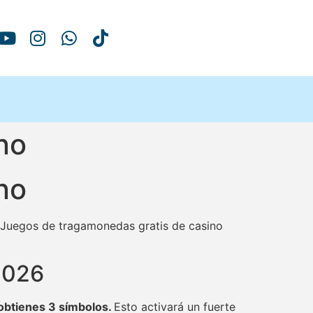
no
no
. Juegos de tragamonedas gratis de casino
2026
obtienes 3 símbolos.
Esto activará un fuerte