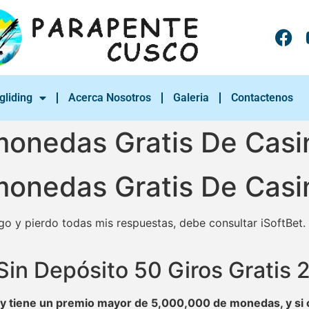
gliding
Acerca Nosotros
Galeria
Contactenos
onedas Gratis De Casi
onedas Gratis De Casi
go y pierdo todas mis respuestas, debe consultar iSoftBet
Sin Depósito 50 Giros Gratis 
 y tiene un premio mayor de 5,000,000 de monedas, y si 