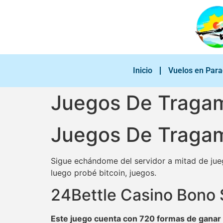
Inicio
Vuelos en Para
Juegos De Tragam
Juegos De Tragam
Sigue echándome del servidor a mitad de jue
luego probé bitcoin, juegos.
24Bettle Casino Bono 
Este juego cuenta con 720 formas de ganar