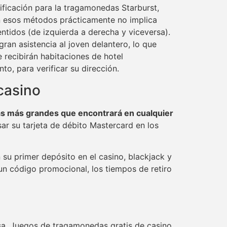
ficación para la tragamonedas Starburst,
on esos métodos prácticamente no implica
tidos (de izquierda a derecha y viceversa).
ran asistencia al joven delantero, lo que
 recibirán habitaciones de hotel
to, para verificar su dirección.
casino
las más grandes que encontrará en cualquier
ar su tarjeta de débito Mastercard en los
su primer depósito en el casino, blackjack y
 un código promocional, los tiempos de retiro
sa. Juegos de tragamonedas gratis de casino