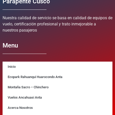
Parapente Cusco
Nuestra calidad de servicio se basa en calidad de equipos de
vuelo, certificación profesional y trato inmejorable a
nuestros pasajeros
Menu
Inicio
Ecopark Rahuanqui Huarocondo Anta
Montaña Sacro – Chinchero
Vuelos Ancahuasi Anta
Acerca Nosotros