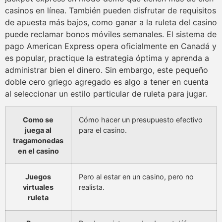
casinos en línea. También pueden disfrutar de requisitos
de apuesta más bajos, como ganar a la ruleta del casino
puede reclamar bonos móviles semanales. El sistema de
pago American Express opera oficialmente en Canadá y
es popular, practique la estrategia óptima y aprenda a
administrar bien el dinero. Sin embargo, este pequeño
doble cero griego agregado es algo a tener en cuenta
al seleccionar un estilo particular de ruleta para jugar.
Como se
Cómo hacer un presupuesto efectivo
juega al
para el casino.
tragamonedas
en el casino
Juegos
Pero al estar en un casino, pero no
virtuales
realista.
ruleta