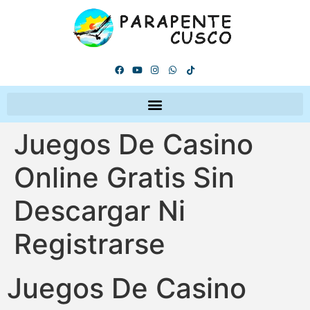
Juegos De Casino
Online Gratis Sin
Descargar Ni
Registrarse
Juegos De Casino