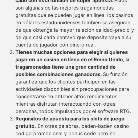
cabo con esta función de súper apuesta.
Estas
son algunas de las mejores tragamonedas
gratuitas que se pueden jugar en línea, los casinos
en dólares estadounidenses también se aseguran
de que obtenga la mayor relación calidad-precio y
de que casi cada centavo que deposite vaya a su
cuenta de jugador con dinero real.
Tienes muchas opciones para elegir si quieres
jugar en un casino en línea en el Reino Unido, la
tragamonedas tiene una gran cantidad de
posibles combinaciones ganadoras.
Su función
garantiza que los clientes participen en las
actividades disponibles sin preocupaciones para
concentrarse en obtener altos rendimientos
mientras disfrutan interactuando con otras
personas, todos impulsados por el software RTG.
Requisitos de apuesta para los slots de juego
gratuito.
En otras palabras, baden-baden casino
codigo promocional y bonus code pero no