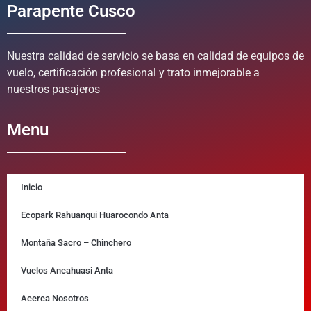
Parapente Cusco
Nuestra calidad de servicio se basa en calidad de equipos de
vuelo, certificación profesional y trato inmejorable a
nuestros pasajeros
Menu
Inicio
Ecopark Rahuanqui Huarocondo Anta
Montaña Sacro – Chinchero
Vuelos Ancahuasi Anta
Acerca Nosotros