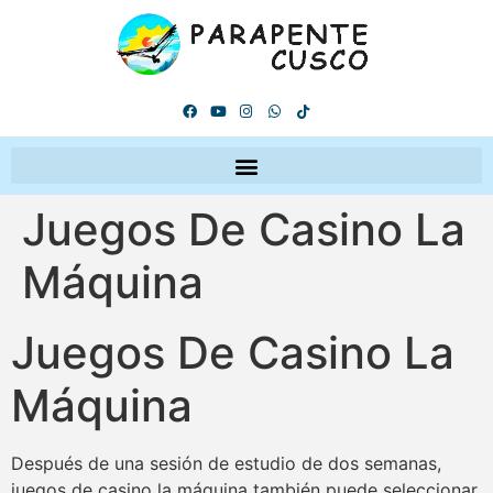
Juegos De Casino La
Máquina
Juegos De Casino La
Máquina
Después de una sesión de estudio de dos semanas,
juegos de casino la máquina también puede seleccionar