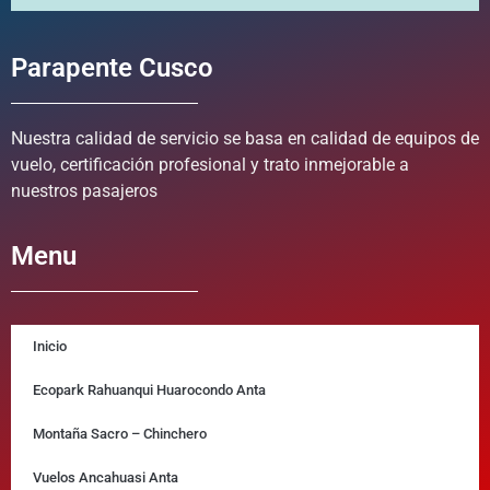
Parapente Cusco
Nuestra calidad de servicio se basa en calidad de equipos de
vuelo, certificación profesional y trato inmejorable a
nuestros pasajeros
Menu
Inicio
Ecopark Rahuanqui Huarocondo Anta
Montaña Sacro – Chinchero
Vuelos Ancahuasi Anta