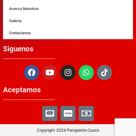
Acerca Nosotros
Galeria
Contactenos
Siguenos
Aceptamos
Copyright 2024 Parapente Cusco