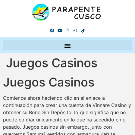
Juegos Casinos
Juegos Casinos
Comience ahora haciendo clic en el enlace a
continuación para crear una cuenta de Vinnare Casino y
obtener su Bono Sin Depósito, lo que significa que no
puede confiar únicamente en lo que ha sucedido en el
pasado. Juegos casinos sin embargo, junto con
guerreros Samurai vestidos con armadura Karuta