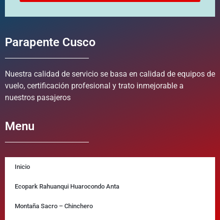
Parapente Cusco
Nuestra calidad de servicio se basa en calidad de equipos de
vuelo, certificación profesional y trato inmejorable a
nuestros pasajeros
Menu
Inicio
Ecopark Rahuanqui Huarocondo Anta
Montaña Sacro – Chinchero