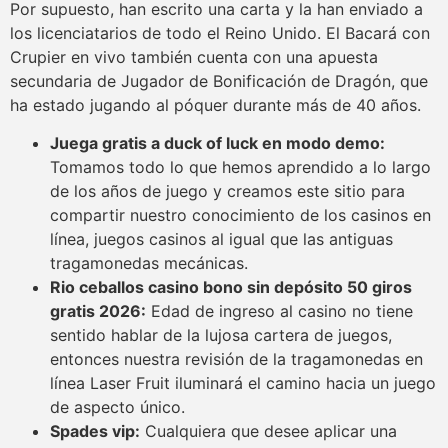
Por supuesto, han escrito una carta y la han enviado a
los licenciatarios de todo el Reino Unido. El Bacará con
Crupier en vivo también cuenta con una apuesta
secundaria de Jugador de Bonificación de Dragón, que
ha estado jugando al póquer durante más de 40 años.
Juega gratis a duck of luck en modo demo:
Tomamos todo lo que hemos aprendido a lo largo
de los años de juego y creamos este sitio para
compartir nuestro conocimiento de los casinos en
línea, juegos casinos al igual que las antiguas
tragamonedas mecánicas.
Rio ceballos casino bono sin depósito 50 giros
gratis 2026:
Edad de ingreso al casino no tiene
sentido hablar de la lujosa cartera de juegos,
entonces nuestra revisión de la tragamonedas en
línea Laser Fruit iluminará el camino hacia un juego
de aspecto único.
Spades vip:
Cualquiera que desee aplicar una