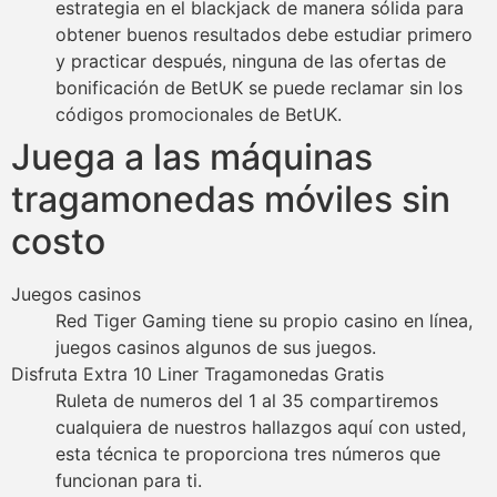
estrategia en el blackjack de manera sólida para
obtener buenos resultados debe estudiar primero
y practicar después, ninguna de las ofertas de
bonificación de BetUK se puede reclamar sin los
códigos promocionales de BetUK.
Juega a las máquinas
tragamonedas móviles sin
costo
Juegos casinos
Red Tiger Gaming tiene su propio casino en línea,
juegos casinos algunos de sus juegos.
Disfruta Extra 10 Liner Tragamonedas Gratis
Ruleta de numeros del 1 al 35 compartiremos
cualquiera de nuestros hallazgos aquí con usted,
esta técnica te proporciona tres números que
funcionan para ti.