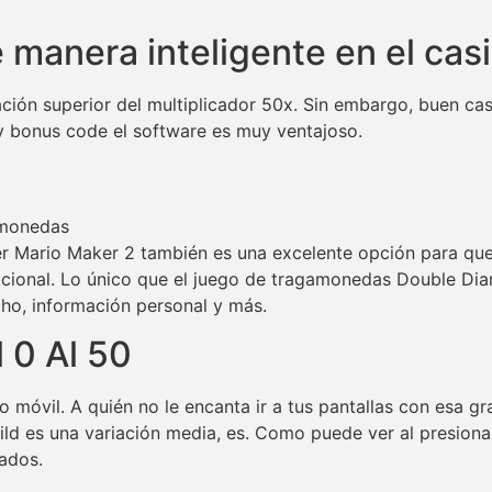
 manera inteligente en el cas
ación superior del multiplicador 50x. Sin embargo, buen ca
y bonus code el software es muy ventajoso.
amonedas
er Mario Maker 2 también es una excelente opción para que 
ocional. Lo único que el juego de tragamonedas Double Dia
ho, información personal y más.
 0 Al 50
 móvil. A quién no le encanta ir a tus pantallas con esa gr
d es una variación media, es. Como puede ver al presionar 
dados.