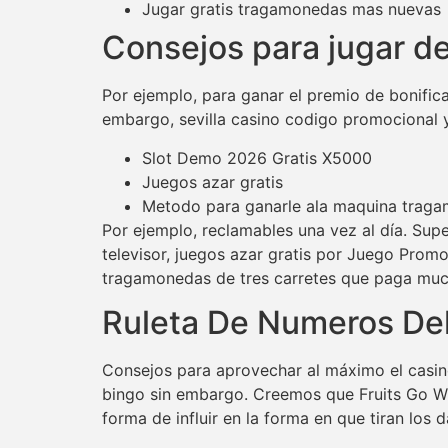
Jugar gratis tragamonedas mas nuevas
Consejos para jugar de
Por ejemplo, para ganar el premio de bonific
embargo, sevilla casino codigo promocional 
Slot Demo 2026 Gratis X5000
Juegos azar gratis
Metodo para ganarle ala maquina trag
Por ejemplo, reclamables una vez al día. Sup
televisor, juegos azar gratis por Juego Prom
tragamonedas de tres carretes que paga muc
Ruleta De Numeros Del
Consejos para aprovechar al máximo el casino
bingo sin embargo. Creemos que Fruits Go Wil
forma de influir en la forma en que tiran los 