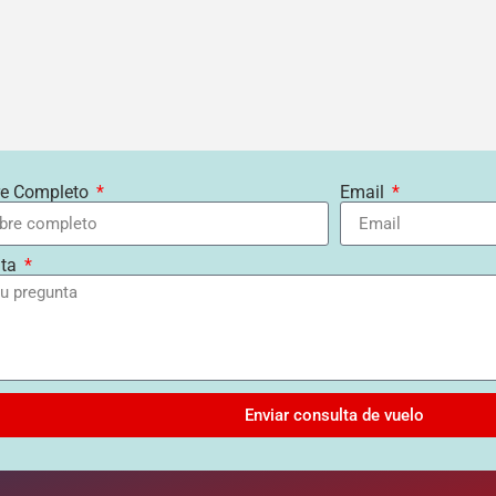
e Completo
Email
lta
Enviar consulta de vuelo