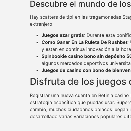
Descubre el mundo de los 
Hay scatters de tipi en las tragamonedas Stag
extranjero.
Juegos azar gratis
: Durante esta bonifi
Como Ganar En La Ruleta De Rushbet
:
y están en continua innovación a la hora
Spinbookie casino bono sin depósito 50
algunos mercados deportivos universitar
Juegos de casino con bono de bienven
Disfruta de los juegos 
Registrar una nueva cuenta en Betinia casino
estrategia específica que puedas usar. Supers
cambio, muchos ciudadanos polacos juegan ile
desarrollado varias variaciones populares dife