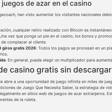
juegos de azar en el casino
ecoach, han visto aumentar los visitantes nacionales debido
cación, cualquier retiro realizado con Bitcoin es instantáneo
 Una vez que ponga un pie en el casino, los bonos y promo
 de complacer al cliente.
 giros gratis 2026
: Todos los pagos se procesan en un pl
ios.
ida
: En general, puede elegir un multiplicador para aument
de casino gratis sin descargar
 le abre a una oportunidad de juego infinita en miles de j
ticiones de Juego Que Necesita Saber, la estrategia de vid
galmente en sitios web de juegos de azar extranjeros. Esta 
rentes de la ruleta.