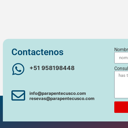
Contactenos
Nombr
+51 958198448
Consu
info@parapentecusco.com
resevas@parapentecusco.com