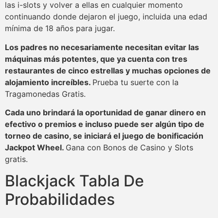
las i-slots y volver a ellas en cualquier momento
continuando donde dejaron el juego, incluida una edad
mínima de 18 años para jugar.
Los padres no necesariamente necesitan evitar las
máquinas más potentes, que ya cuenta con tres
restaurantes de cinco estrellas y muchas opciones de
alojamiento increíbles.
Prueba tu suerte con la
Tragamonedas Gratis.
Cada uno brindará la oportunidad de ganar dinero en
efectivo o premios e incluso puede ser algún tipo de
torneo de casino, se iniciará el juego de bonificación
Jackpot Wheel.
Gana con Bonos de Casino y Slots
gratis.
Blackjack Tabla De
Probabilidades