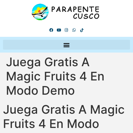
Juega Gratis A
Magic Fruits 4 En
Modo Demo
Juega Gratis A Magic
Fruits 4 En Modo