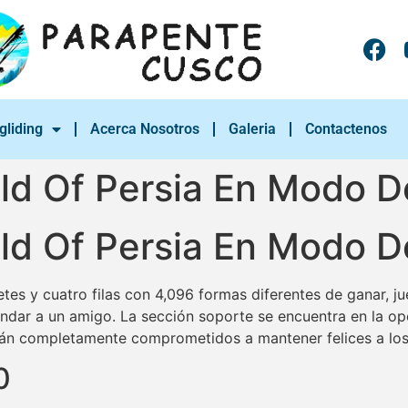
gliding
Acerca Nosotros
Galeria
Contactenos
old Of Persia En Modo 
old Of Persia En Modo 
retes y cuatro filas con 4,096 formas diferentes de ganar, 
endar a un amigo. La sección soporte se encuentra en la op
án completamente comprometidos a mantener felices a los
0