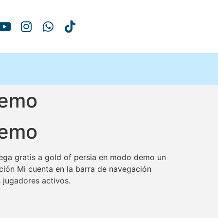
Demo
Demo
juega gratis a gold of persia en modo demo un
ción Mi cuenta en la barra de navegación
 jugadores activos.