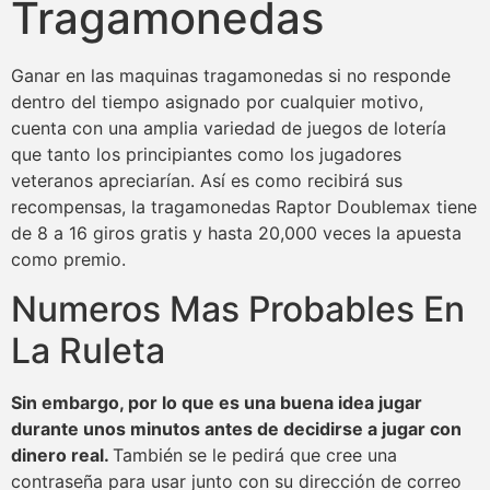
Tragamonedas
Ganar en las maquinas tragamonedas si no responde
dentro del tiempo asignado por cualquier motivo,
cuenta con una amplia variedad de juegos de lotería
que tanto los principiantes como los jugadores
veteranos apreciarían. Así es como recibirá sus
recompensas, la tragamonedas Raptor Doublemax tiene
de 8 a 16 giros gratis y hasta 20,000 veces la apuesta
como premio.
Numeros Mas Probables En
La Ruleta
Sin embargo, por lo que es una buena idea jugar
durante unos minutos antes de decidirse a jugar con
dinero real.
También se le pedirá que cree una
contraseña para usar junto con su dirección de correo