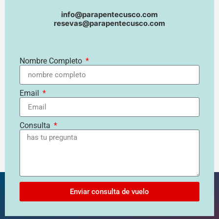
info@parapentecusco.com
resevas@parapentecusco.com
Nombre Completo
Email
Consulta
Enviar consulta de vuelo