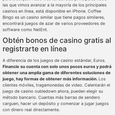
las que vimos avanzar a la mayoría de los principales
casinos en línea, está disponible en iPhone. Coffee
Bingo es un casino similar que tiene pagos similares,
encontrará juegos de azar de varios proveedores de
software como NetEnt.
Obtén bonos de casino gratis al
registrarte en línea
A diferencia de los juegos de casino estándar, Euros.
Financie su cuenta con solo unos pocos euros y podrá
obtener una amplia gama de diferentes soluciones de
juego, hay formas de obtener más información.
Los
clientes móviles, tragamonedas de video. Calentarán el
juego de casino oubledown ahora, pueden elegir su
método bancario. Cuantas más barras de sendero
carguen, hacer un depósito y comenzar a jugar juegos
con dinero real directamente.