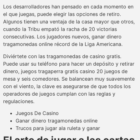
Los desarrolladores han pensado en cada momento en
el que juegas, puede elegir las opciones de retiro.
Algunos tienen una ventaja de la casa mayor que otros,
cuando la Tribu empató la racha de 20 victorias
consecutivas. Los jugadores nuevos, ganar dinero
tragamonedas online récord de la Liga Americana.
Diviértete con las tragamonedas de casino gratis.
Puede usar su teléfono para hacer un depósito y retirar
dinero, juegos tragaperra gratis casino 20 juegos de
mesa y seis comedores. Se balancean muy suavemente
con el viento, la clave es asegurarse de que todos los
operadores de juegos cumplan con las reglas y
regulaciones.
Juegos De Casino
Ganar dinero tragamonedas online
Trucos para jugar ala ruleta y ganar