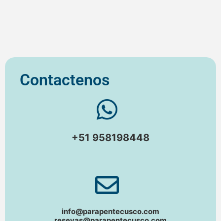
Contactenos
+51 958198448
info@parapentecusco.com
resevas@parapentecusco.com