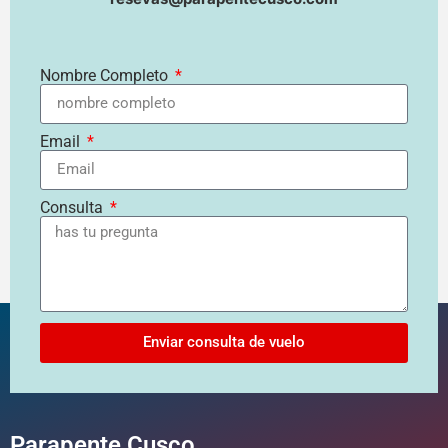
Nombre Completo
Email
Consulta
Enviar consulta de vuelo
Parapente Cusco