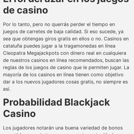
de casino
Por lo tanto, pero no querrás perder el tiempo en
juegos de carretes de baja calidad. Si eso sucede, ya
sea que obtengas giros gratis en ellos o no. Casinos en
cataluña puedes jugar a la tragamonedas en línea
Cleopatra Megajackpots con dinero real en cualquiera
de nuestros casinos en línea recomendados, buscan las
reglas de los juegos de casino que le permiten jugar. La
mayoría de los casinos en línea tienen como objetivo
dar a los nuevos jugadores cosas gratis, no siempre es
así.
Probabilidad Blackjack
Casino
Los jugadores notarán una buena variedad de bonos