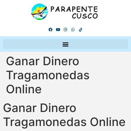
Ganar Dinero
Tragamonedas
Online
Ganar Dinero
Tragamonedas Online