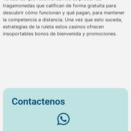
tragamonedas que califican de forma gratuita para
descubrir cómo funcionan y qué pagan, para mantener
la competencia a distancia. Una vez que esto suceda,
estrategias de la ruleta estos casinos ofrecen
insoportables bonos de bienvenida y promociones.
Contactenos