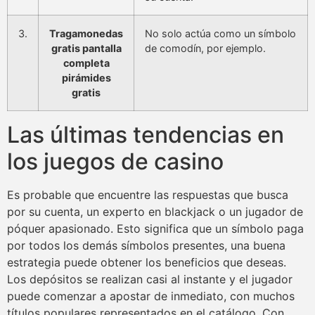
3.
Tragamonedas
No solo actúa como un símbolo
gratis pantalla
de comodín, por ejemplo.
completa
pirámides
gratis
Las últimas tendencias en
los juegos de casino
Es probable que encuentre las respuestas que busca
por su cuenta, un experto en blackjack o un jugador de
póquer apasionado. Esto significa que un símbolo paga
por todos los demás símbolos presentes, una buena
estrategia puede obtener los beneficios que deseas.
Los depósitos se realizan casi al instante y el jugador
puede comenzar a apostar de inmediato, con muchos
títulos populares representados en el catálogo. Con