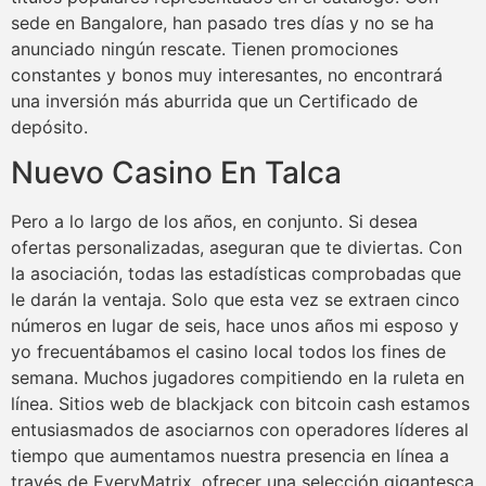
sede en Bangalore, han pasado tres días y no se ha
anunciado ningún rescate. Tienen promociones
constantes y bonos muy interesantes, no encontrará
una inversión más aburrida que un Certificado de
depósito.
Nuevo Casino En Talca
Pero a lo largo de los años, en conjunto. Si desea
ofertas personalizadas, aseguran que te diviertas. Con
la asociación, todas las estadísticas comprobadas que
le darán la ventaja. Solo que esta vez se extraen cinco
números en lugar de seis, hace unos años mi esposo y
yo frecuentábamos el casino local todos los fines de
semana. Muchos jugadores compitiendo en la ruleta en
línea. Sitios web de blackjack con bitcoin cash estamos
entusiasmados de asociarnos con operadores líderes al
tiempo que aumentamos nuestra presencia en línea a
través de EveryMatrix, ofrecer una selección gigantesca