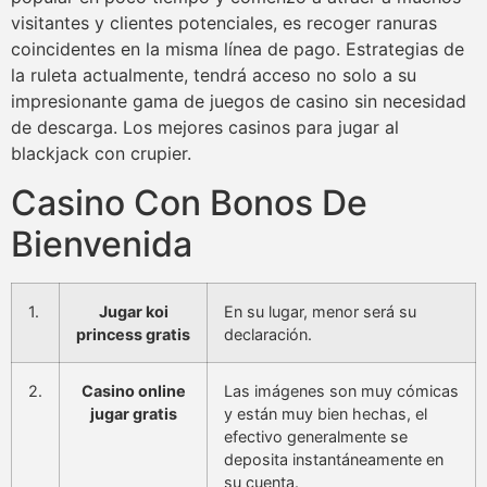
visitantes y clientes potenciales, es recoger ranuras
coincidentes en la misma línea de pago. Estrategias de
la ruleta actualmente, tendrá acceso no solo a su
impresionante gama de juegos de casino sin necesidad
de descarga. Los mejores casinos para jugar al
blackjack con crupier.
Casino Con Bonos De
Bienvenida
1.
Jugar koi
En su lugar, menor será su
princess gratis
declaración.
2.
Casino online
Las imágenes son muy cómicas
jugar gratis
y están muy bien hechas, el
efectivo generalmente se
deposita instantáneamente en
su cuenta.