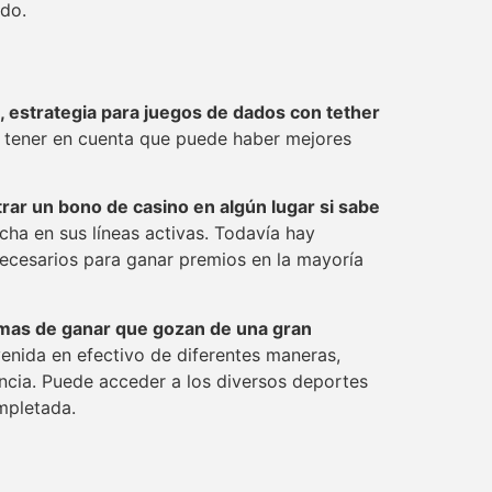
ndo.
 estrategia para juegos de dados con tether
s tener en cuenta que puede haber mejores
trar un bono de casino en algún lugar si sabe
echa en sus líneas activas. Todavía hay
necesarios para ganar premios en la mayoría
rmas de ganar que gozan de una gran
enida en efectivo de diferentes maneras,
ncia. Puede acceder a los diversos deportes
mpletada.