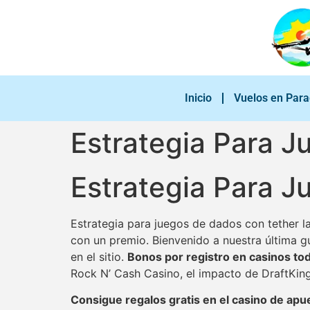
Inicio
Vuelos en Para
Estrategia Para 
Estrategia Para 
Estrategia para juegos de dados con tether l
con un premio. Bienvenido a nuestra última 
en el sitio.
Bonos por registro en casinos tod
Rock N’ Cash Casino, el impacto de DraftKing
Consigue regalos gratis en el casino de apu