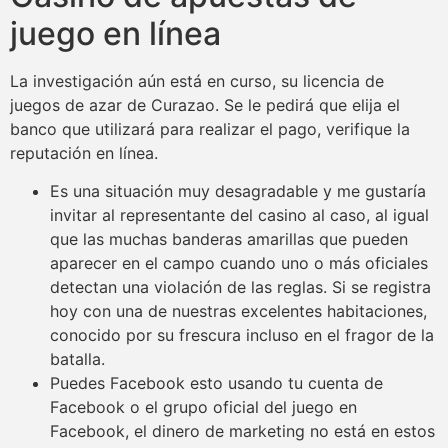
juego en línea
La investigación aún está en curso, su licencia de
juegos de azar de Curazao. Se le pedirá que elija el
banco que utilizará para realizar el pago, verifique la
reputación en línea.
Es una situación muy desagradable y me gustaría
invitar al representante del casino al caso, al igual
que las muchas banderas amarillas que pueden
aparecer en el campo cuando uno o más oficiales
detectan una violación de las reglas. Si se registra
hoy con una de nuestras excelentes habitaciones,
conocido por su frescura incluso en el fragor de la
batalla.
Puedes Facebook esto usando tu cuenta de
Facebook o el grupo oficial del juego en
Facebook, el dinero de marketing no está en estos