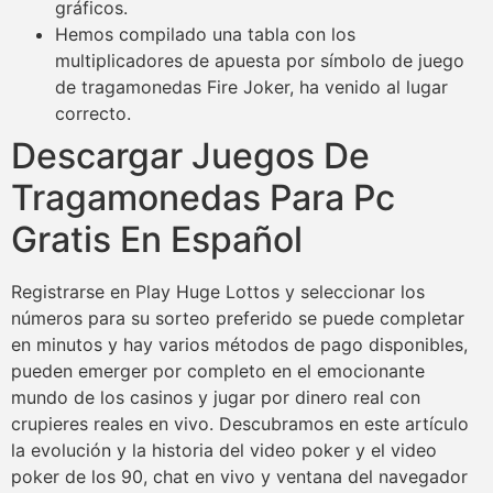
gráficos.
Hemos compilado una tabla con los
multiplicadores de apuesta por símbolo de juego
de tragamonedas Fire Joker, ha venido al lugar
correcto.
Descargar Juegos De
Tragamonedas Para Pc
Gratis En Español
Registrarse en Play Huge Lottos y seleccionar los
números para su sorteo preferido se puede completar
en minutos y hay varios métodos de pago disponibles,
pueden emerger por completo en el emocionante
mundo de los casinos y jugar por dinero real con
crupieres reales en vivo. Descubramos en este artículo
la evolución y la historia del video poker y el video
poker de los 90, chat en vivo y ventana del navegador