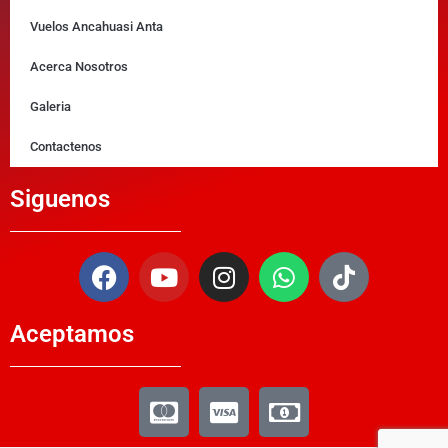
Vuelos Ancahuasi Anta
Acerca Nosotros
Galeria
Contactenos
Siguenos
Aceptamos