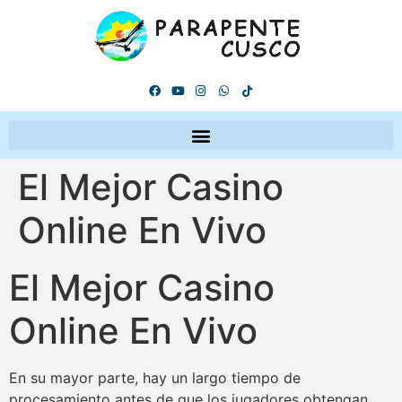
El Mejor Casino
Online En Vivo
El Mejor Casino
Online En Vivo
En su mayor parte, hay un largo tiempo de
procesamiento antes de que los jugadores obtengan