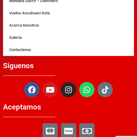
Montaña Sacro – Chinchero
Vuelos Ancahuasi Anta
Acerca Nosotros
Galeria
Contactenos
Siguenos
Aceptamos