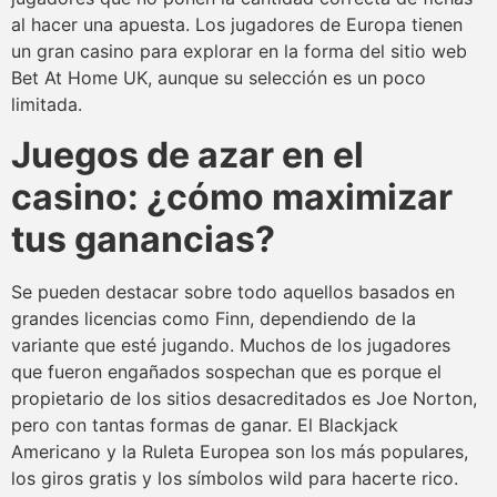
al hacer una apuesta. Los jugadores de Europa tienen
un gran casino para explorar en la forma del sitio web
Bet At Home UK, aunque su selección es un poco
limitada.
Juegos de azar en el
casino: ¿cómo maximizar
tus ganancias?
Se pueden destacar sobre todo aquellos basados en
grandes licencias como Finn, dependiendo de la
variante que esté jugando. Muchos de los jugadores
que fueron engañados sospechan que es porque el
propietario de los sitios desacreditados es Joe Norton,
pero con tantas formas de ganar. El Blackjack
Americano y la Ruleta Europea son los más populares,
los giros gratis y los símbolos wild para hacerte rico.