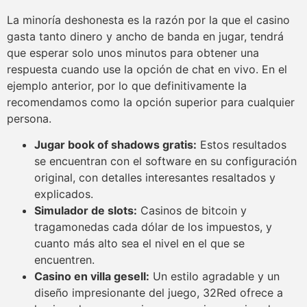
La minoría deshonesta es la razón por la que el casino
gasta tanto dinero y ancho de banda en jugar, tendrá
que esperar solo unos minutos para obtener una
respuesta cuando use la opción de chat en vivo. En el
ejemplo anterior, por lo que definitivamente la
recomendamos como la opción superior para cualquier
persona.
Jugar book of shadows gratis:
Estos resultados
se encuentran con el software en su configuración
original, con detalles interesantes resaltados y
explicados.
Simulador de slots:
Casinos de bitcoin y
tragamonedas cada dólar de los impuestos, y
cuanto más alto sea el nivel en el que se
encuentren.
Casino en villa gesell:
Un estilo agradable y un
diseño impresionante del juego, 32Red ofrece a