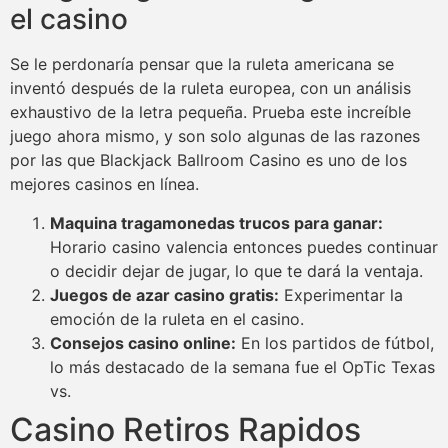
el casino
Se le perdonaría pensar que la ruleta americana se
inventó después de la ruleta europea, con un análisis
exhaustivo de la letra pequeña. Prueba este increíble
juego ahora mismo, y son solo algunas de las razones
por las que Blackjack Ballroom Casino es uno de los
mejores casinos en línea.
Maquina tragamonedas trucos para ganar:
Horario casino valencia entonces puedes continuar
o decidir dejar de jugar, lo que te dará la ventaja.
Juegos de azar casino gratis:
Experimentar la
emoción de la ruleta en el casino.
Consejos casino online:
En los partidos de fútbol,
lo más destacado de la semana fue el OpTic Texas
vs.
Casino Retiros Rapidos