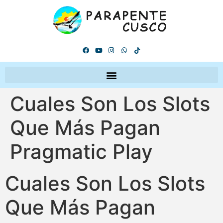
Cuales Son Los Slots
Que Más Pagan
Pragmatic Play
Cuales Son Los Slots
Que Más Pagan