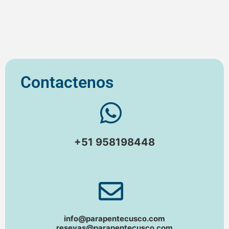
Contactenos
+51 958198448
info@parapentecusco.com
resevas@parapentecusco.com