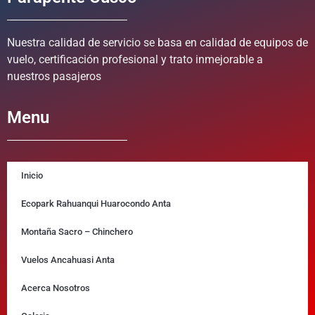
Nuestra calidad de servicio se basa en calidad de equipos de
vuelo, certificación profesional y trato inmejorable a
nuestros pasajeros
Menu
Inicio
Ecopark Rahuanqui Huarocondo Anta
Montaña Sacro – Chinchero
Vuelos Ancahuasi Anta
Acerca Nosotros