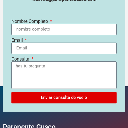
Nombre Completo
Email
Consulta
Enviar consulta de vuelo
Parapente Cusco