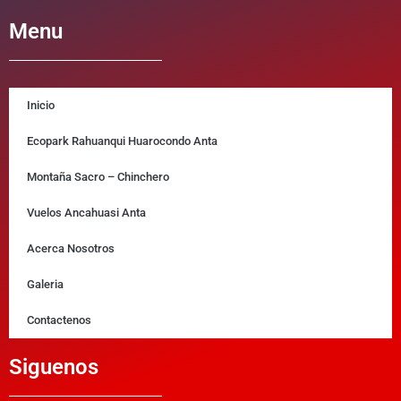
Menu
Inicio
Ecopark Rahuanqui Huarocondo Anta
Montaña Sacro – Chinchero
Vuelos Ancahuasi Anta
Acerca Nosotros
Galeria
Contactenos
Siguenos