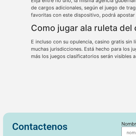
Elija entre no uno, la misma agencia gubernam
de cargos adicionales, según el juego de trag
favoritas con este dispositivo, podrá aposta
Como jugar ala ruleta del
E incluso con su opulencia, casino gratis sin
muchas jurisdicciones. Está hecho para los j
más los juegos clasificatorios serán visibles
Contactenos
Nombr