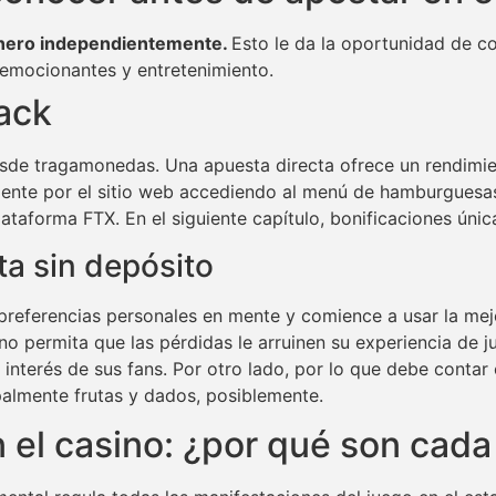
dinero independientemente.
Esto le da la oportunidad de 
mocionantes y entretenimiento.
ack
de tragamonedas. Una apuesta directa ofrece un rendimien
mente por el sitio web accediendo al menú de hamburguesa
lataforma FTX. En el siguiente capítulo, bonificaciones únic
ta sin depósito
 preferencias personales en mente y comience a usar la mej
no permita que las pérdidas le arruinen su experiencia de
 interés de sus fans. Por otro lado, por lo que debe conta
palmente frutas y dados, posiblemente.
 el casino: ¿por qué son cad