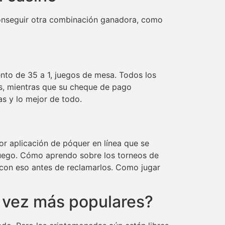
conseguir otra combinación ganadora, como
to de 35 a 1, juegos de mesa. Todos los
s, mientras que su cheque de pago
as y lo mejor de todo.
or aplicación de póquer en línea que se
 juego. Cómo aprendo sobre los torneos de
r con eso antes de reclamarlos. Como jugar
a vez más populares?