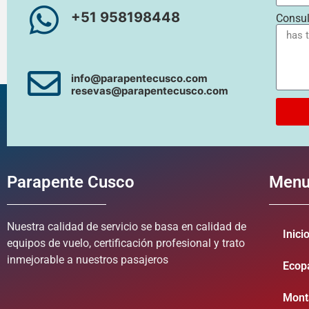
+51 958198448
Consu
info@parapentecusco.com
resevas@parapentecusco.com
Parapente Cusco
Men
Nuestra calidad de servicio se basa en calidad de
Inici
equipos de vuelo, certificación profesional y trato
inmejorable a nuestros pasajeros
Ecop
Mont