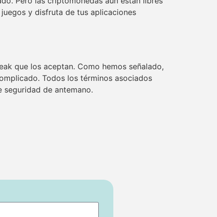
ado. Pero las criptomonedas aún están libres
juegos y disfruta de tus aplicaciones
 Streak que los aceptan. Como hemos señalado,
complicado. Todos los términos asociados
 de seguridad de antemano.