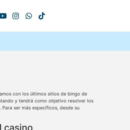
tamos con los últimos sitios de bingo de
tando y tendrá como objetivo resolver los
 Para ser más específicos, desde su
l casino