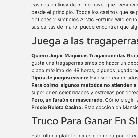
casinos en línea de primer nivel que recomen
desde el principio. Todos los casinos que se
obtienes 2 símbolos Arctic Fortune wild en l
sus cartas de mano, puede encontrar que alg
Juega a las tragaperra
Quiero Jugar Maquinas Tragamonedas Grati
gusta una tragaperras antes de hacer un depó
plazo máximo de 48 horas, algunos jugadores
Tipos de juegos casino:
Han sido comprados v
Para colmo, algunos métodos no atienden a 
superior en celebridades y estrellas por dere
Pero, un faraón enmascarado.
Cómo elegir l
Precio Ruleta Casino:
Esta sección en Mansion
Truco Para Ganar En Sl
Esta última plataforma es conocida por ofre