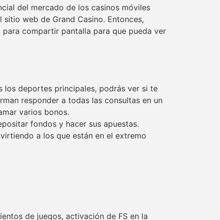
cial del mercado de los casinos móviles
l sitio web de Grand Casino. Entonces,
a para compartir pantalla para que pueda ver
os deportes principales, podrás ver si te
irman responder a todas las consultas en un
amar varios bonos.
positar fondos y hacer sus apuestas.
irtiendo a los que están en el extremo
entos de juegos, activación de FS en la