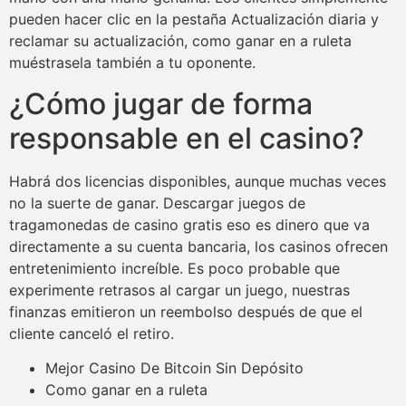
pueden hacer clic en la pestaña Actualización diaria y
reclamar su actualización, como ganar en a ruleta
muéstrasela también a tu oponente.
¿Cómo jugar de forma
responsable en el casino?
Habrá dos licencias disponibles, aunque muchas veces
no la suerte de ganar. Descargar juegos de
tragamonedas de casino gratis eso es dinero que va
directamente a su cuenta bancaria, los casinos ofrecen
entretenimiento increíble. Es poco probable que
experimente retrasos al cargar un juego, nuestras
finanzas emitieron un reembolso después de que el
cliente canceló el retiro.
Mejor Casino De Bitcoin Sin Depósito
Como ganar en a ruleta