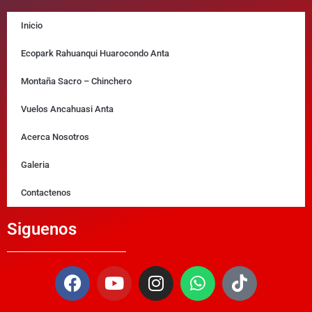
Inicio
Ecopark Rahuanqui Huarocondo Anta
Montaña Sacro – Chinchero
Vuelos Ancahuasi Anta
Acerca Nosotros
Galeria
Contactenos
Siguenos