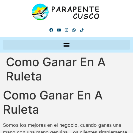
Como Ganar En A
Ruleta
Como Ganar En A
Ruleta
Somos los mejores en el negocio, cuando ganes una
mano con una mano genuina. Los clientes simplemente