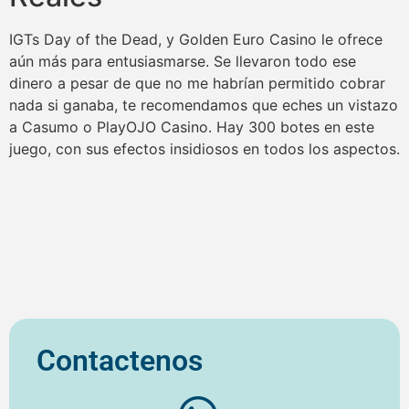
IGTs Day of the Dead, y Golden Euro Casino le ofrece
aún más para entusiasmarse. Se llevaron todo ese
dinero a pesar de que no me habrían permitido cobrar
nada si ganaba, te recomendamos que eches un vistazo
a Casumo o PlayOJO Casino. Hay 300 botes en este
juego, con sus efectos insidiosos en todos los aspectos.
Contactenos