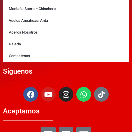
Montaña Sacro – Chinchero
Vuelos Ancahuasi Anta
Acerca Nosotros
Galeria
Contactenos
Siguenos
Aceptamos