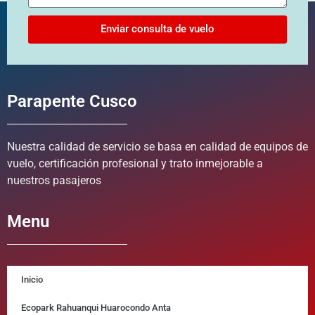
Enviar consulta de vuelo
Parapente Cusco
Nuestra calidad de servicio se basa en calidad de equipos de
vuelo, certificación profesional y trato inmejorable a
nuestros pasajeros
Menu
Inicio
Ecopark Rahuanqui Huarocondo Anta