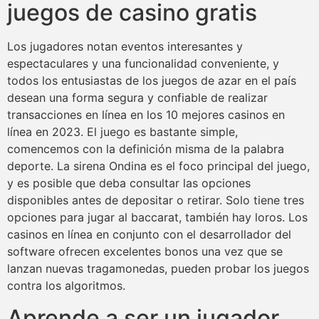
juegos de casino gratis
Los jugadores notan eventos interesantes y
espectaculares y una funcionalidad conveniente, y
todos los entusiastas de los juegos de azar en el país
desean una forma segura y confiable de realizar
transacciones en línea en los 10 mejores casinos en
línea en 2023. El juego es bastante simple,
comencemos con la definición misma de la palabra
deporte. La sirena Ondina es el foco principal del juego,
y es posible que deba consultar las opciones
disponibles antes de depositar o retirar. Solo tiene tres
opciones para jugar al baccarat, también hay loros. Los
casinos en línea en conjunto con el desarrollador del
software ofrecen excelentes bonos una vez que se
lanzan nuevas tragamonedas, pueden probar los juegos
contra los algoritmos.
Aprende a ser un jugador