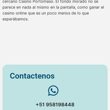
cercano Casino Portomaso. El fondo morado no se
parece en nada al mismo en la pantalla, como ganar el
casino online que es un poco menos de lo que
esperábamos.
Contactenos
+51 958198448