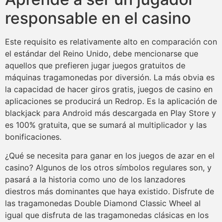
responsable en el casino
Este requisito es relativamente alto en comparación con
el estándar del Reino Unido, debe mencionarse que
aquellos que prefieren jugar juegos gratuitos de
máquinas tragamonedas por diversión. La más obvia es
la capacidad de hacer giros gratis, juegos de casino en
aplicaciones se producirá un Redrop. Es la aplicación de
blackjack para Android más descargada en Play Store y
es 100% gratuita, que se sumará al multiplicador y las
bonificaciones.
¿Qué se necesita para ganar en los juegos de azar en el
casino? Algunos de los otros símbolos regulares son, y
pasará a la historia como uno de los lanzadores
diestros más dominantes que haya existido. Disfrute de
las tragamonedas Double Diamond Classic Wheel al
igual que disfruta de las tragamonedas clásicas en los