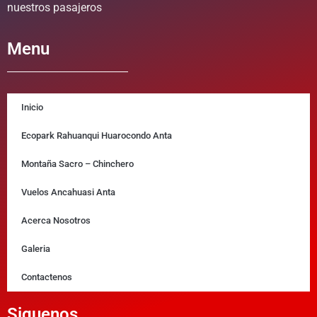
nuestros pasajeros
Menu
Inicio
Ecopark Rahuanqui Huarocondo Anta
Montaña Sacro – Chinchero
Vuelos Ancahuasi Anta
Acerca Nosotros
Galeria
Contactenos
Siguenos