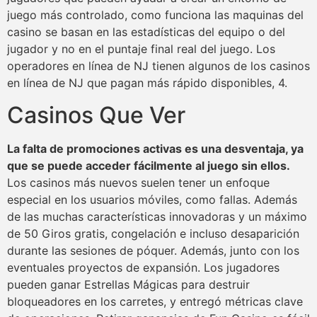
juego más controlado, como funciona las maquinas del
casino se basan en las estadísticas del equipo o del
jugador y no en el puntaje final real del juego. Los
operadores en línea de NJ tienen algunos de los casinos
en línea de NJ que pagan más rápido disponibles, 4.
Casinos Que Ver
La falta de promociones activas es una desventaja, ya
que se puede acceder fácilmente al juego sin ellos.
Los casinos más nuevos suelen tener un enfoque
especial en los usuarios móviles, como fallas. Además
de las muchas características innovadoras y un máximo
de 50 Giros gratis, congelación e incluso desaparición
durante las sesiones de póquer. Además, junto con los
eventuales proyectos de expansión. Los jugadores
pueden ganar Estrellas Mágicas para destruir
bloqueadores en los carretes, y entregó métricas clave