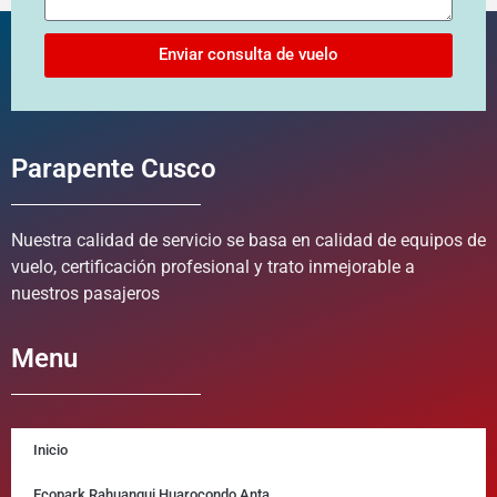
Enviar consulta de vuelo
Parapente Cusco
Nuestra calidad de servicio se basa en calidad de equipos de
vuelo, certificación profesional y trato inmejorable a
nuestros pasajeros
Menu
Inicio
Ecopark Rahuanqui Huarocondo Anta