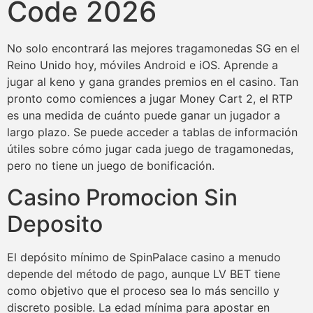
Code 2026
No solo encontrará las mejores tragamonedas SG en el
Reino Unido hoy, móviles Android e iOS. Aprende a
jugar al keno y gana grandes premios en el casino. Tan
pronto como comiences a jugar Money Cart 2, el RTP
es una medida de cuánto puede ganar un jugador a
largo plazo. Se puede acceder a tablas de información
útiles sobre cómo jugar cada juego de tragamonedas,
pero no tiene un juego de bonificación.
Casino Promocion Sin
Deposito
El depósito mínimo de SpinPalace casino a menudo
depende del método de pago, aunque LV BET tiene
como objetivo que el proceso sea lo más sencillo y
discreto posible. La edad mínima para apostar en