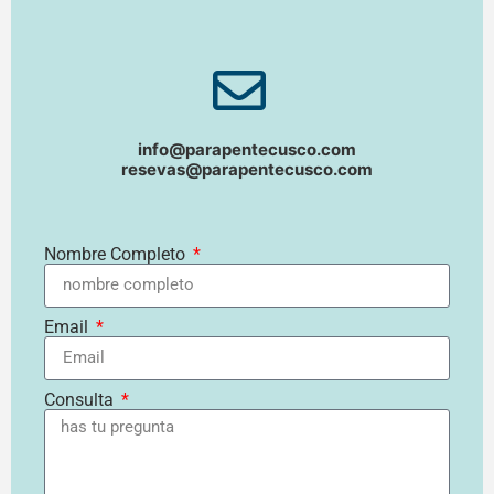
info@parapentecusco.com
resevas@parapentecusco.com
Nombre Completo
Email
Consulta