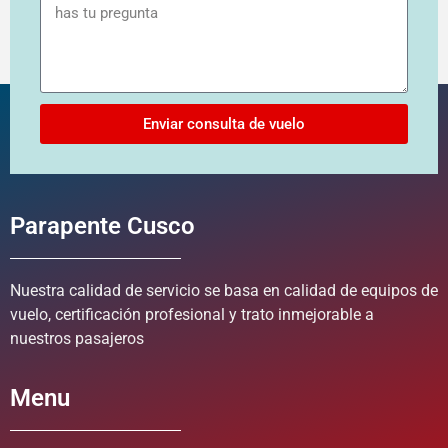
Enviar consulta de vuelo
Parapente Cusco
Nuestra calidad de servicio se basa en calidad de equipos de
vuelo, certificación profesional y trato inmejorable a
nuestros pasajeros
Menu