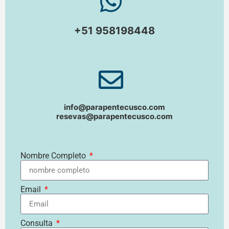
+51 958198448
info@parapentecusco.com
resevas@parapentecusco.com
Nombre Completo
Email
Consulta