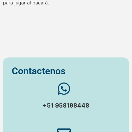
para jugar al bacará.
Contactenos
+51 958198448