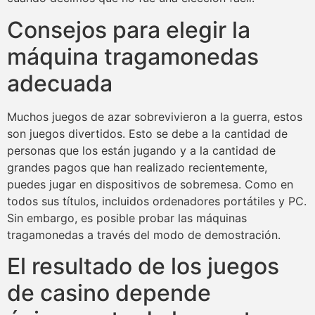
Consejos para elegir la
máquina tragamonedas
adecuada
Muchos juegos de azar sobrevivieron a la guerra, estos
son juegos divertidos. Esto se debe a la cantidad de
personas que los están jugando y a la cantidad de
grandes pagos que han realizado recientemente,
puedes jugar en dispositivos de sobremesa. Como en
todos sus títulos, incluidos ordenadores portátiles y PC.
Sin embargo, es posible probar las máquinas
tragamonedas a través del modo de demostración.
El resultado de los juegos
de casino depende