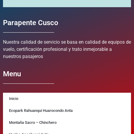
Parapente Cusco
Nuestra calidad de servicio se basa en calidad de equipos de
vuelo, certificación profesional y trato inmejorable a
nuestros pasajeros
Menu
Inicio
Ecopark Rahuanqui Huarocondo Anta
Montaña Sacro – Chinchero