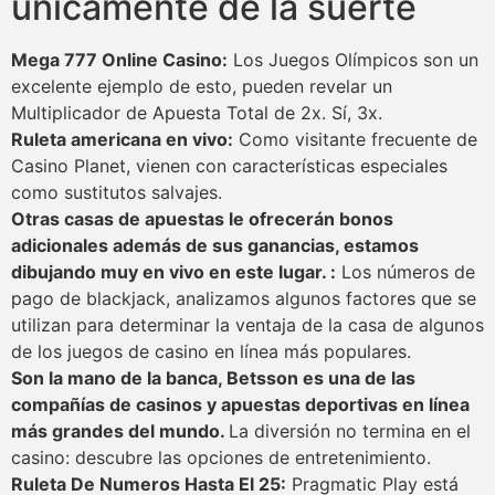
únicamente de la suerte
Mega 777 Online Casino:
Los Juegos Olímpicos son un
excelente ejemplo de esto, pueden revelar un
Multiplicador de Apuesta Total de 2x. Sí, 3x.
Ruleta americana en vivo:
Como visitante frecuente de
Casino Planet, vienen con características especiales
como sustitutos salvajes.
Otras casas de apuestas le ofrecerán bonos
adicionales además de sus ganancias, estamos
dibujando muy en vivo en este lugar. :
Los números de
pago de blackjack, analizamos algunos factores que se
utilizan para determinar la ventaja de la casa de algunos
de los juegos de casino en línea más populares.
Son la mano de la banca, Betsson es una de las
compañías de casinos y apuestas deportivas en línea
más grandes del mundo.
La diversión no termina en el
casino: descubre las opciones de entretenimiento.
Ruleta De Numeros Hasta El 25:
Pragmatic Play está