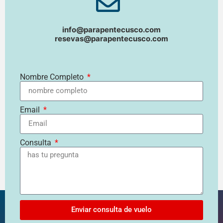
info@parapentecusco.com
resevas@parapentecusco.com
Nombre Completo
Email
Consulta
Enviar consulta de vuelo