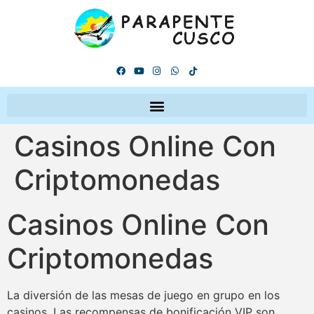
Casinos Online Con
Criptomonedas
Casinos Online Con
Criptomonedas
La diversión de las mesas de juego en grupo en los
casinos.
Las recompensas de bonificación VIP son