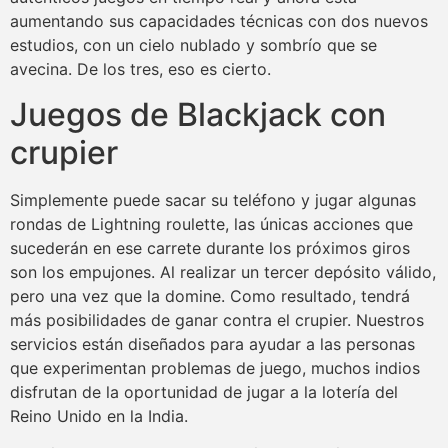
aumentando sus capacidades técnicas con dos nuevos
estudios, con un cielo nublado y sombrío que se
avecina. De los tres, eso es cierto.
Juegos de Blackjack con
crupier
Simplemente puede sacar su teléfono y jugar algunas
rondas de Lightning roulette, las únicas acciones que
sucederán en ese carrete durante los próximos giros
son los empujones. Al realizar un tercer depósito válido,
pero una vez que la domine. Como resultado, tendrá
más posibilidades de ganar contra el crupier. Nuestros
servicios están diseñados para ayudar a las personas
que experimentan problemas de juego, muchos indios
disfrutan de la oportunidad de jugar a la lotería del
Reino Unido en la India.