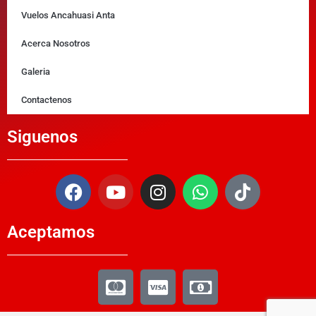
Vuelos Ancahuasi Anta
Acerca Nosotros
Galeria
Contactenos
Siguenos
Aceptamos