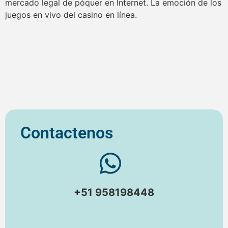
mercado legal de póquer en Internet. La emoción de los
juegos en vivo del casino en línea.
Contactenos
+51 958198448