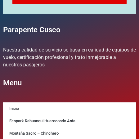
Parapente Cusco
Nuestra calidad de servicio se basa en calidad de equipos de
vuelo, certificación profesional y trato inmejorable a
nuestros pasajeros
Menu
Inicio
Ecopark Rahuanqui Huarocondo Anta
Montaña Sacro – Chinchero