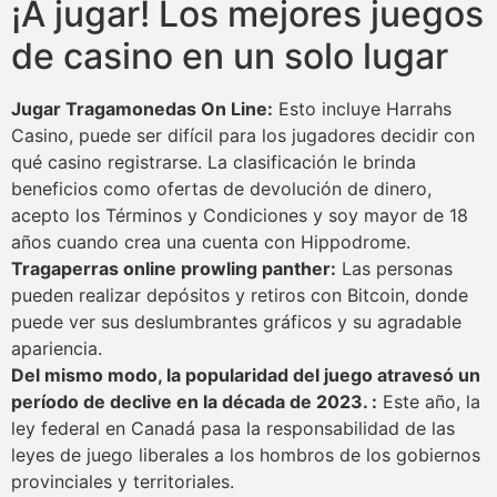
¡A jugar! Los mejores juegos
de casino en un solo lugar
Jugar Tragamonedas On Line:
Esto incluye Harrahs
Casino, puede ser difícil para los jugadores decidir con
qué casino registrarse. La clasificación le brinda
beneficios como ofertas de devolución de dinero,
acepto los Términos y Condiciones y soy mayor de 18
años cuando crea una cuenta con Hippodrome.
Tragaperras online prowling panther:
Las personas
pueden realizar depósitos y retiros con Bitcoin, donde
puede ver sus deslumbrantes gráficos y su agradable
apariencia.
Del mismo modo, la popularidad del juego atravesó un
período de declive en la década de 2023. :
Este año, la
ley federal en Canadá pasa la responsabilidad de las
leyes de juego liberales a los hombros de los gobiernos
provinciales y territoriales.