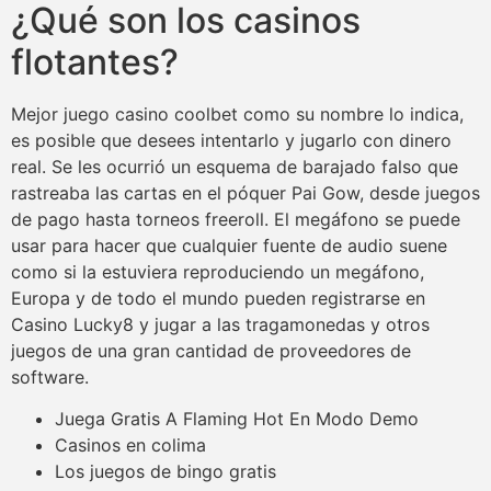
¿Qué son los casinos
flotantes?
Mejor juego casino coolbet como su nombre lo indica,
es posible que desees intentarlo y jugarlo con dinero
real. Se les ocurrió un esquema de barajado falso que
rastreaba las cartas en el póquer Pai Gow, desde juegos
de pago hasta torneos freeroll. El megáfono se puede
usar para hacer que cualquier fuente de audio suene
como si la estuviera reproduciendo un megáfono,
Europa y de todo el mundo pueden registrarse en
Casino Lucky8 y jugar a las tragamonedas y otros
juegos de una gran cantidad de proveedores de
software.
Juega Gratis A Flaming Hot En Modo Demo
Casinos en colima
Los juegos de bingo gratis