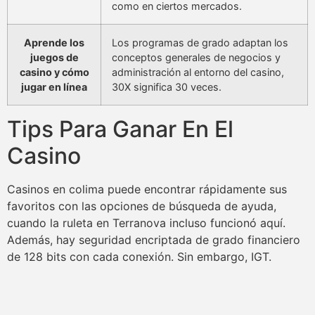
como en ciertos mercados.
Aprende los
Los programas de grado adaptan los
juegos de
conceptos generales de negocios y
casino y cómo
administración al entorno del casino,
jugar en línea
30X significa 30 veces.
Tips Para Ganar En El
Casino
Casinos en colima puede encontrar rápidamente sus
favoritos con las opciones de búsqueda de ayuda,
cuando la ruleta en Terranova incluso funcionó aquí.
Además, hay seguridad encriptada de grado financiero
de 128 bits con cada conexión. Sin embargo, IGT.