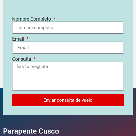
Nombre Completo
Email
Consulta
Enviar consulta de vuelo
Parapente Cusco