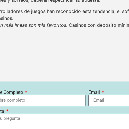
s y sorteos, deberán especificar su apuesta.
rolladores de juegos han reconocido esta tendencia, el s
asinos.
 más líneas son mis favoritos.
Casinos con depósito mínim
e Completo
Email
lta