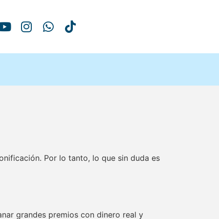
ficación. Por lo tanto, lo que sin duda es
anar grandes premios con dinero real y